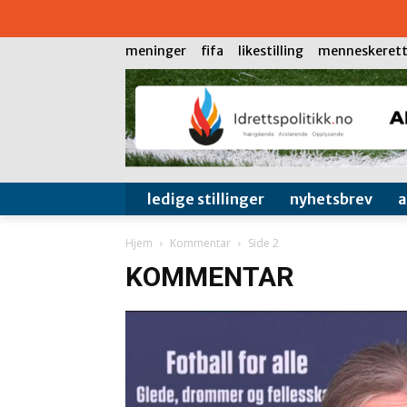
meninger
fifa
likestilling
menneskerett
ledige stillinger
nyhetsbrev
Hjem
Kommentar
Side 2
KOMMENTAR