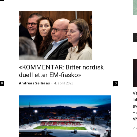
«KOMMENTAR: Bitter nordisk
duell etter EM-fiasko»
Andreas Selliaas
-
4. april 2023
0
0
Va
Ib
av
– 
V
7.