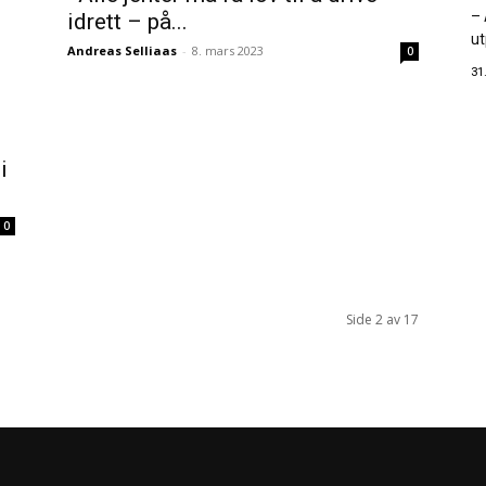
– 
idrett – på...
ut
Andreas Selliaas
-
8. mars 2023
0
31
i
0
Side 2 av 17