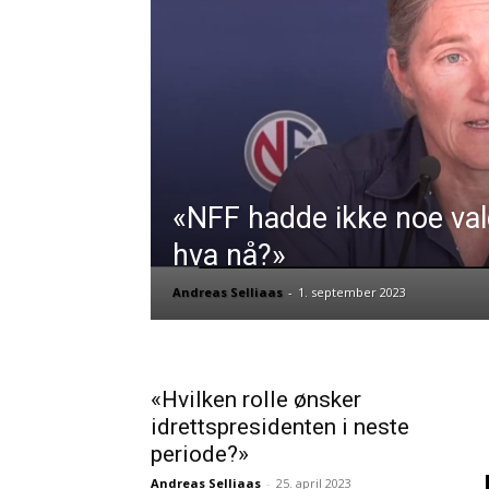
«NFF hadde ikke noe va
hva nå?»
Andreas Selliaas
-
1. september 2023
«Hvilken rolle ønsker
idrettspresidenten i neste
periode?»
Andreas Selliaas
-
25. april 2023