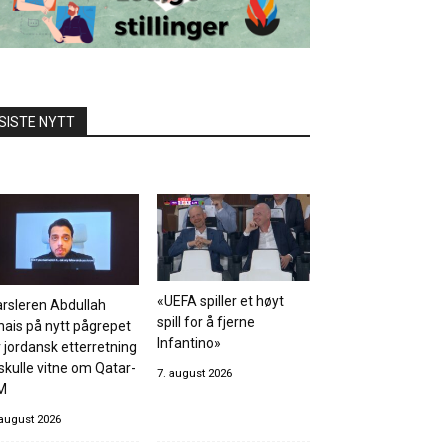
SISTE NYTT
«UEFA spiller et høyt
rsleren Abdullah
spill for å fjerne
hais på nytt pågrepet
Infantino»
 jordansk etterretning
skulle vitne om Qatar-
7. august 2026
M
 august 2026