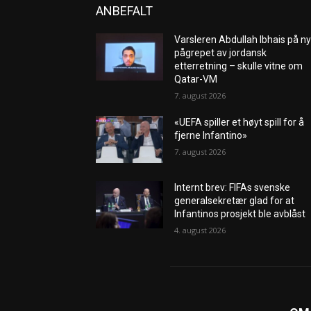
ANBEFALT
Varsleren Abdullah Ibhais på ny
pågrepet av jordansk
etterretning – skulle vitne om
Qatar-VM
7. august 2026
«UEFA spiller et høyt spill for å
fjerne Infantino»
7. august 2026
Internt brev: FIFAs svenske
generalsekretær glad for at
Infantinos prosjekt ble avblåst
4. august 2026