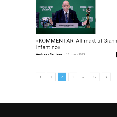
«KOMMENTAR: All makt til Giann
Infantino»
Andreas Selliaas
-
16. mars 2023
...
1
2
3
17