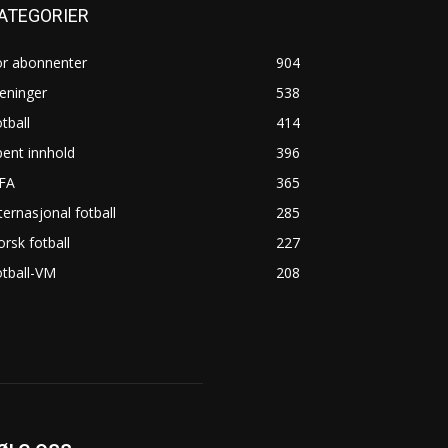
ATEGORIER
or abonnenter
904
eninger
538
tball
414
ent innhold
396
IFA
365
ternasjonal fotball
285
rsk fotball
227
tball-VM
208