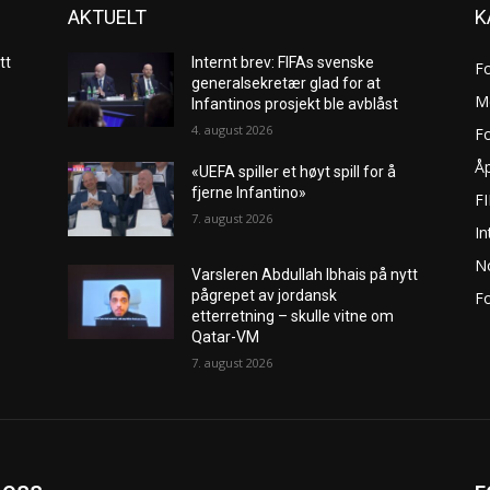
AKTUELT
K
tt
Internt brev: FIFAs svenske
F
generalsekretær glad for at
M
Infantinos prosjekt ble avblåst
4. august 2026
Fo
Åp
«UEFA spiller et høyt spill for å
fjerne Infantino»
F
7. august 2026
In
No
Varsleren Abdullah Ibhais på nytt
pågrepet av jordansk
Fo
etterretning – skulle vitne om
Qatar-VM
7. august 2026