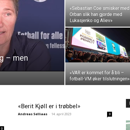
«Sebastian Coe smisker med
Orban slik han gjorde med
Lukasjenko og Aliev»
lg – men
«VAR er kommet for å bli –
fotball-VM øker tilslutningen»
«Berit Kjøll er i trøbbel»
Andreas Selliaas
-
14. april 2023
0
0