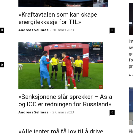
«Kraftavtalen som kan skape
energilekkasje for TIL»
Andreas Selliaas
-
30. mars 2023
0
0
In
s
ge
fo
0
pr
4.
«Sanksjonene slår sprekker – Asia
og IOC er redningen for Russland»
Andreas Selliaas
-
27. mars 2023
0
«Alle jenter må få lov til å drive
Kl