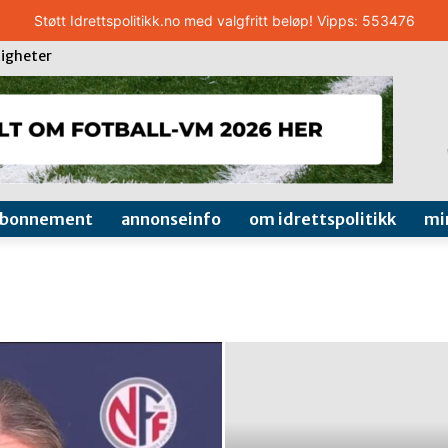
Støtt Idrettspolitikk.no med valgfritt beløp! Vipps: 553476
igheter
abonnement
annonseinfo
om idrettspolitikk
mi