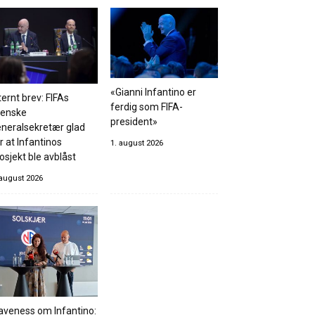
«Gianni Infantino er
ternt brev: FIFAs
ferdig som FIFA-
venske
president»
neralsekretær glad
r at Infantinos
1. august 2026
osjekt ble avblåst
 august 2026
aveness om Infantino: