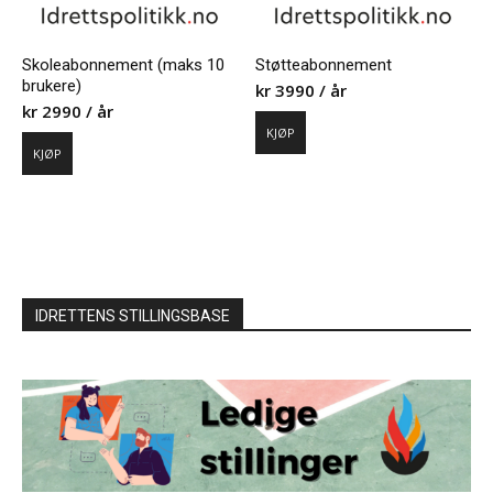
Skoleabonnement (maks 10
Støtteabonnement
brukere)
kr
3990
/ år
kr
2990
/ år
KJØP
KJØP
IDRETTENS STILLINGSBASE