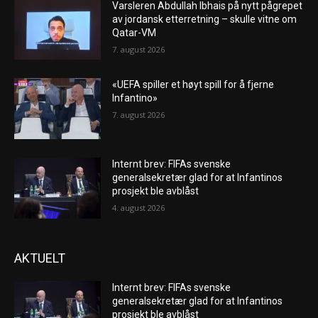
Varsleren Abdullah Ibhais på nytt pågrepet
av jordansk etterretning – skulle vitne om
Qatar-VM
7. august 2026
«UEFA spiller et høyt spill for å fjerne
Infantino»
7. august 2026
Internt brev: FIFAs svenske
generalsekretær glad for at Infantinos
prosjekt ble avblåst
4. august 2026
AKTUELT
Internt brev: FIFAs svenske
generalsekretær glad for at Infantinos
prosjekt ble avblåst