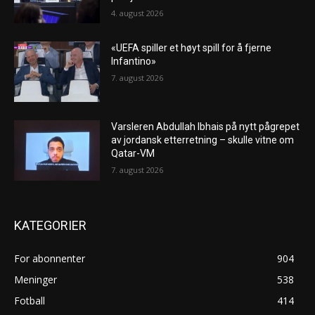
4. august 2026
«UEFA spiller et høyt spill for å fjerne
Infantino»
7. august 2026
Varsleren Abdullah Ibhais på nytt pågrepet
av jordansk etterretning – skulle vitne om
Qatar-VM
7. august 2026
KATEGORIER
For abonnenter
904
Meninger
538
Fotball
414