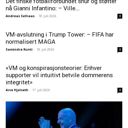
Det finske fotballforbundet snur og støtter
nå Gianni Infantino: – Ville...
Andreas Selliaas
-
18. juli 2026
0
VM-avslutning i Trump Tower: – FIFA har
normalisert MAGA
Samindra Kunti
-
18. juli 2026
0
«VM og konspirasjonsteorier: Enhver
supporter vil intuitivt betvile dommerens
integritet»
Arve Hjelseth
-
17. juli 2026
0