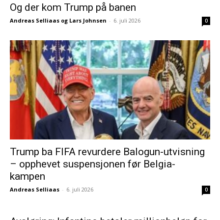
Og der kom Trump på banen
Andreas Selliaas og Lars Johnsen
-
6. juli 2026
0
Trump ba FIFA revurdere Balogun-utvisning
– opphevet suspensjonen før Belgia-
kampen
Andreas Selliaas
-
6. juli 2026
0