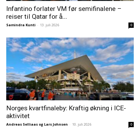
Infantino forlater VM før semifinalene –
reiser til Qatar for å...
Samindra Kunti
-
13. juli 2026
0
Norges kvartfinaleby: Kraftig økning i ICE-
aktivitet
Andreas Selliaas og Lars Johnsen
-
10. juli 2026
0