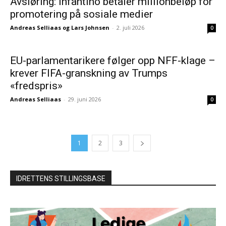
Avsløring: Infantino betaler millionbeløp for
promotering på sosiale medier
Andreas Selliaas og Lars Johnsen
-
2. juli 2026
0
EU-parlamentarikere følger opp NFF-klage –
krever FIFA-granskning av Trumps
«fredspris»
Andreas Selliaas
-
29. juni 2026
0
1
2
3
IDRETTENS STILLINGSBASE