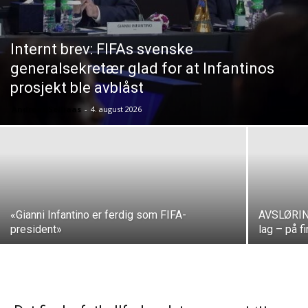
Internt brev: FIFAs svenske
generalsekretær glad for at Infantinos
prosjekt ble avblåst
Andreas Selliaas
-
4. august 2026
«Gianni Infantino er ferdig som FIFA-
AVSLØRING
president»
lag – på fi