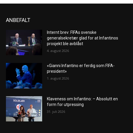
ANBEFALT
Internt brev: FIFAs svenske
generalsekretær glad for at Infantinos
prosjekt ble avblåst
4. august 2026
«Gianni Infantino er ferdig som FIFA-
president»
1. august 2026
Klaveness om Infantino: – Absolutt en
form for utpressing
31. juli 2026