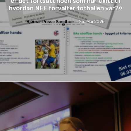
er det fortsatt noen som har tillitt til
hvordan NFF forvalter fotballen vår?»
Bjørnar Posse Sandboe
-
25. Mai 2025