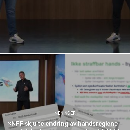
MENINGER
«NFF skjulte endring av handsreglene –