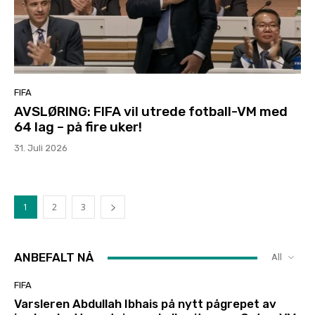
FIFA
AVSLØRING: FIFA vil utrede fotball-VM med
64 lag – på fire uker!
31. Juli 2026
1
2
3
ANBEFALT NÅ
All
FIFA
Varsleren Abdullah Ibhais på nytt pågrepet av