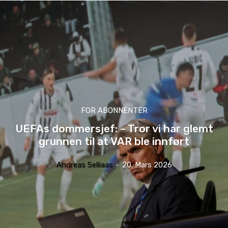
FOR ABONNENTER
UEFAs dommersjef: – Tror vi har glemt
grunnen til at VAR ble innført
Andreas Selliaas
-
20. Mars 2026