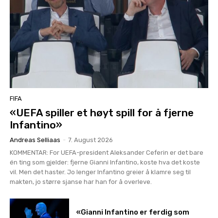
FIFA
«UEFA spiller et høyt spill for å fjerne
Infantino»
Andreas Selliaas
-
7. August 2026
KOMMENTAR: For UEFA-president Aleksander Ceferin er det bare
én ting som gjelder: fjerne Gianni Infantino, koste hva det koste
vil. Men det haster. Jo lenger Infantino greier å klamre seg til
makten, jo større sjanse har han for å overleve.
«Gianni Infantino er ferdig som