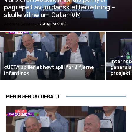
pågrepet av jordansk etterretning –
skulle vitne om Qatar-VM
Andreas Selliaas
-
7. August 2026
Internt 
«UEFA spiller et høyt spill for å fjerne
generals
Infantino»
prosjekt 
MENINGER OG DEBATT