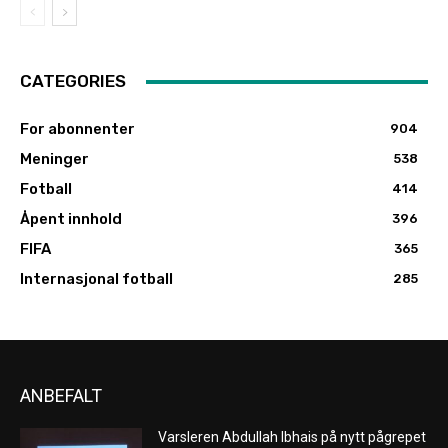
CATEGORIES
For abonnenter
904
Meninger
538
Fotball
414
Åpent innhold
396
FIFA
365
Internasjonal fotball
285
ANBEFALT
Varsleren Abdullah Ibhais på nytt pågrepet