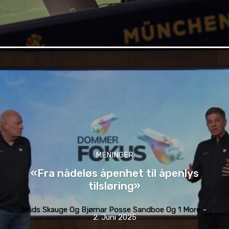
MENINGER
«Fra nådeløs åpenhet til åpenlys
tilsløring»
Mads Skauge Og Bjørnar Posse Sandboe Og 1 More
-
2. Juni 2025