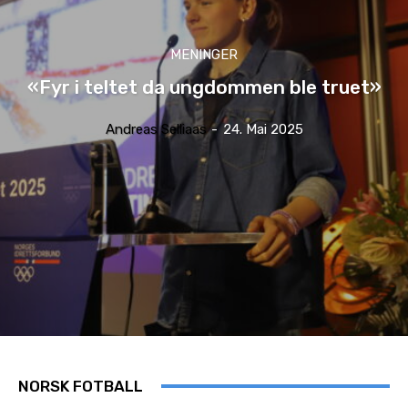
MENINGER
«Fyr i teltet da ungdommen ble truet»
Andreas Selliaas
-
24. Mai 2025
NORSK FOTBALL