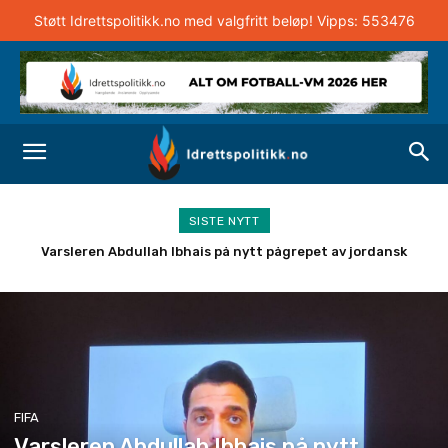
Støtt Idrettspolitikk.no med valgfritt beløp! Vipps: 553476
SISTE NYTT
Varsleren Abdullah Ibhais på nytt pågrepet av jordansk
etterretning – skulle vitne om Qatar-VM
FIFA
Varsleren Abdullah Ibhais på nytt