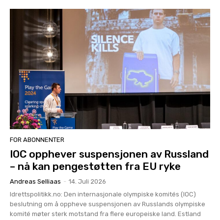
FOR ABONNENTER
IOC opphever suspensjonen av Russland
– nå kan pengestøtten fra EU ryke
Andreas Selliaas
-
14. Juli 2026
Idrettspolitikk.no: Den internasjonale olympiske komités (IOC)
beslutning om å oppheve suspensjonen av Russlands olympiske
komité møter sterk motstand fra flere europeiske land. Estland