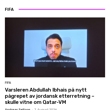
FIFA
FIFA
Varsleren Abdullah Ibhais på nytt
pågrepet av jordansk etterretning –
skulle vitne om Qatar-VM
Andreas Selliaas
-
7. August 2026