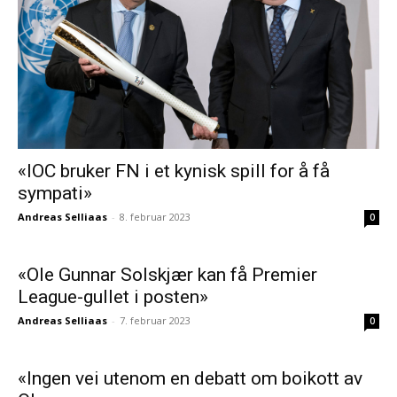
«IOC bruker FN i et kynisk spill for å få
sympati»
Andreas Selliaas
-
8. februar 2023
0
«Ole Gunnar Solskjær kan få Premier
League-gullet i posten»
Andreas Selliaas
-
7. februar 2023
0
«Ingen vei utenom en debatt om boikott av