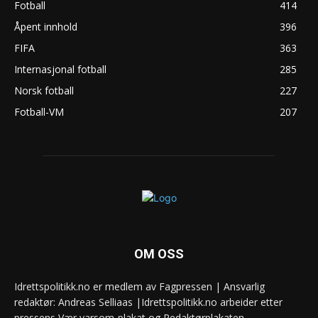
Fotball
414
Åpent innhold
396
FIFA
363
Internasjonal fotball
285
Norsk fotball
227
Fotball-VM
207
OM OSS
Idrettspolitikk.no er medlem av Fagpressen | Ansvarlig
redaktør: Andreas Selliaas |Idrettspolitikk.no arbeider etter
pressens Vær varsom-plakat og Redaktørplakaten.