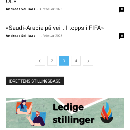
OL»
Andreas Selliaas
-
3. februar 2023
0
«Saudi-Arabia på vei til topps i FIFA»
Andreas Selliaas
-
1. februar 2023
0
2
3
4
IDRETTENS STILLINGSBASE