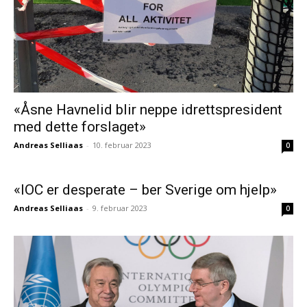
«Åsne Havnelid blir neppe idrettspresident
med dette forslaget»
Andreas Selliaas
-
10. februar 2023
0
«IOC er desperate – ber Sverige om hjelp»
Andreas Selliaas
-
9. februar 2023
0