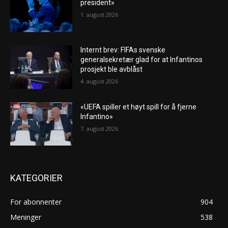
president»
1. august 2026
Internt brev: FIFAs svenske
generalsekretær glad for at Infantinos
prosjekt ble avblåst
4. august 2026
«UEFA spiller et høyt spill for å fjerne
Infantino»
7. august 2026
KATEGORIER
For abonnenter
904
Meninger
538