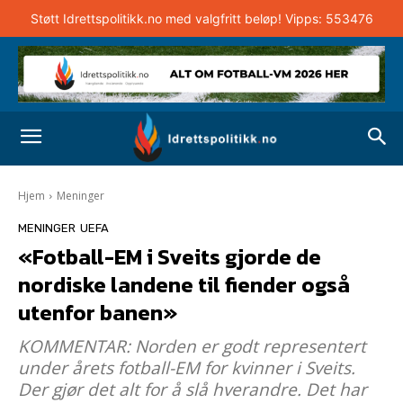
Støtt Idrettspolitikk.no med valgfritt beløp! Vipps: 553476
Hjem
Meninger
MENINGER
UEFA
«Fotball-EM i Sveits gjorde de
nordiske landene til fiender også
utenfor banen»
KOMMENTAR: Norden er godt representert
under årets fotball-EM for kvinner i Sveits.
Der gjør det alt for å slå hverandre. Det har