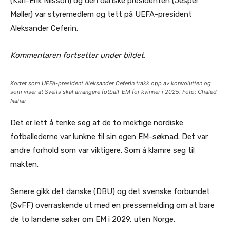
(Karl-Erik Nilsson) og den danske presidenten (Jesper
Møller) var styremedlem og tett på UEFA-president
Aleksander Ceferin.
Kommentaren fortsetter under bildet.
Kortet som UEFA-president Aleksander Ceferin trakk opp av konvolutten og
som viser at Sveits skal arrangere fotball-EM for kvinner i 2025. Foto: Chaled
Nahar
Det er lett å tenke seg at de to mektige nordiske
fotballederne var lunkne til sin egen EM-søknad. Det var
andre forhold som var viktigere. Som å klamre seg til
makten.
Senere gikk det danske (DBU) og det svenske forbundet
(SvFF) overraskende ut med en pressemelding om at bare
de to landene søker om EM i 2029, uten Norge.