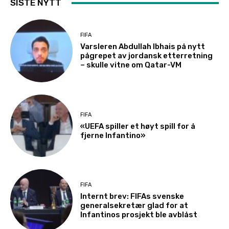
SISTE NYTT
FIFA
Varsleren Abdullah Ibhais på nytt
pågrepet av jordansk etterretning
– skulle vitne om Qatar-VM
FIFA
«UEFA spiller et høyt spill for å
fjerne Infantino»
FIFA
Internt brev: FIFAs svenske
generalsekretær glad for at
Infantinos prosjekt ble avblåst