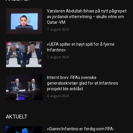
Varsleren Abdullah Ibhais på nytt pågrepet
av jordansk etterretning – skulle vitne om
Qatar-VM
7. august 2026
«UEFA spiller et høyt spill for å fjerne
Infantino»
7. august 2026
Internt brev: FIFAs svenske
generalsekretær glad for at Infantinos
prosjekt ble avblåst
4. august 2026
AKTUELT
«Gianni Infantino er ferdig som FIFA-