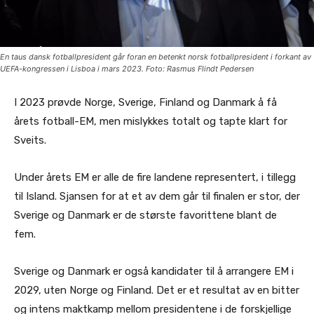
En taus dansk fotballpresident går foran en betenkt norsk fotballpresident i forkant av
UEFA-kongressen i Lisboa i mars 2023. Foto: Rasmus Flindt Pedersen
I 2023 prøvde Norge, Sverige, Finland og Danmark å få
årets fotball-EM, men mislykkes totalt og tapte klart for
Sveits.
Under årets EM er alle de fire landene representert, i tillegg
til Island. Sjansen for at et av dem går til finalen er stor, der
Sverige og Danmark er de største favorittene blant de
fem.
Sverige og Danmark er også kandidater til å arrangere EM i
2029, uten Norge og Finland. Det er et resultat av en bitter
og intens maktkamp mellom presidentene i de forskjellige