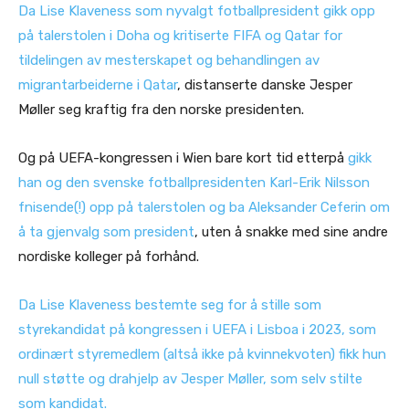
Da Lise Klaveness som nyvalgt fotballpresident gikk opp
på talerstolen i Doha og kritiserte FIFA og Qatar for
tildelingen av mesterskapet og behandlingen av
migrantarbeiderne i Qatar
, distanserte danske Jesper
Møller seg kraftig fra den norske presidenten.
Og på UEFA-kongressen i Wien bare kort tid etterpå
gikk
han og den svenske fotballpresidenten Karl-Erik Nilsson
fnisende(!) opp på talerstolen og ba Aleksander Ceferin om
å ta gjenvalg som president
, uten å snakke med sine andre
nordiske kolleger på forhånd.
Da Lise Klaveness bestemte seg for å stille som
styrekandidat på kongressen i UEFA i Lisboa i 2023, som
ordinært styremedlem (altså ikke på kvinnekvoten) fikk hun
null støtte og drahjelp av Jesper Møller, som selv stilte
som kandidat.