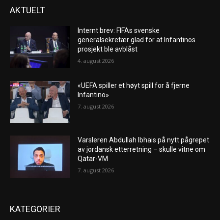
AKTUELT
Internt brev: FIFAs svenske
generalsekretær glad for at Infantinos
prosjekt ble avblåst
4. august 2026
«UEFA spiller et høyt spill for å fjerne
Infantino»
7. august 2026
Varsleren Abdullah Ibhais på nytt pågrepet
av jordansk etterretning – skulle vitne om
Qatar-VM
7. august 2026
KATEGORIER