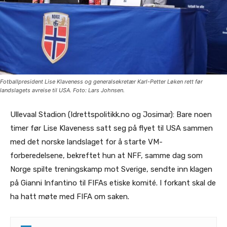
Fotballpresident Lise Klaveness og generalsekretær Karl-Petter Løken rett før
landslagets avreise til USA. Foto: Lars Johnsen.
Ullevaal Stadion (Idrettspolitikk.no og Josimar): Bare noen
timer før Lise Klaveness satt seg på flyet til USA sammen
med det norske landslaget for å starte VM-
forberedelsene, bekreftet hun at NFF, samme dag som
Norge spilte treningskamp mot Sverige, sendte inn klagen
på Gianni Infantino til FIFAs etiske komité. I forkant skal de
ha hatt møte med FIFA om saken.