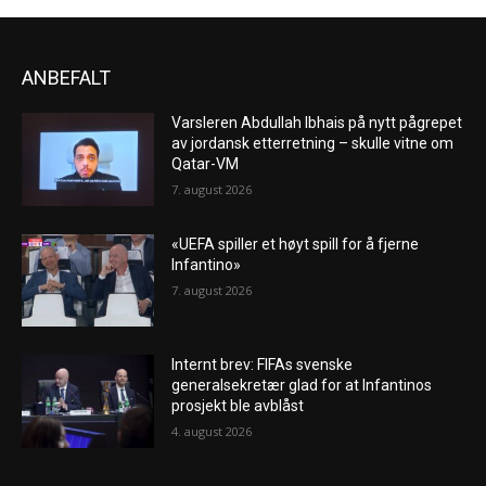
ANBEFALT
Varsleren Abdullah Ibhais på nytt pågrepet
av jordansk etterretning – skulle vitne om
Qatar-VM
7. august 2026
«UEFA spiller et høyt spill for å fjerne
Infantino»
7. august 2026
Internt brev: FIFAs svenske
generalsekretær glad for at Infantinos
prosjekt ble avblåst
4. august 2026