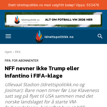
Støtt Idrettspolitikk.no med valgfritt beløp! Vipps: 553476
Hjem
FIFA
FIFA
FOR ABONNENTER
NFF nevner ikke Trump eller
Infantino i FIFA-klage
Ullevaal Stadion (Idrettspolitikk.no og
Josimar): Bare noen timer før Lise Klaveness
satt seg på flyet til USA sammen med det
norske landslaget for å starte VM-