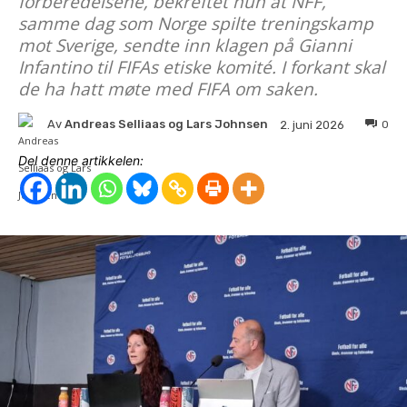
forberedelsene, bekreftet hun at NFF,
samme dag som Norge spilte treningskamp
mot Sverige, sendte inn klagen på Gianni
Infantino til FIFAs etiske komité. I forkant skal
de ha hatt møte med FIFA om saken.
Av
Andreas Selliaas og Lars Johnsen
0
2. juni 2026
Del denne artikkelen: