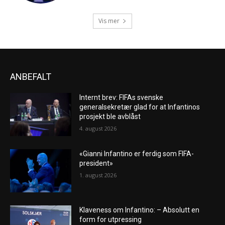
Vis mer
ANBEFALT
Internt brev: FIFAs svenske
generalsekretær glad for at Infantinos
prosjekt ble avblåst
4. august 2026
«Gianni Infantino er ferdig som FIFA-
president»
1. august 2026
Klaveness om Infantino: – Absolutt en
form for utpressing