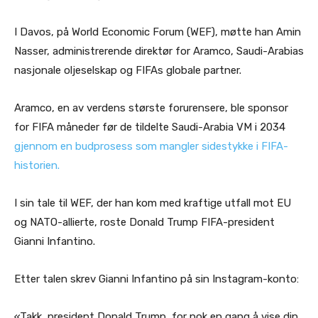
I Davos, på World Economic Forum (WEF), møtte han Amin
Nasser, administrerende direktør for Aramco, Saudi-Arabias
nasjonale oljeselskap og FIFAs globale partner.
Aramco, en av verdens største forurensere, ble sponsor
for FIFA måneder før de tildelte Saudi-Arabia VM i 2034
gjennom en budprosess som mangler sidestykke i FIFA-
historien.
I sin tale til WEF, der han kom med kraftige utfall mot EU
og NATO-allierte, roste Donald Trump FIFA-president
Gianni Infantino.
Etter talen skrev Gianni Infantino på sin Instagram-konto:
«Takk, president Donald Trump, for nok en gang å vise din