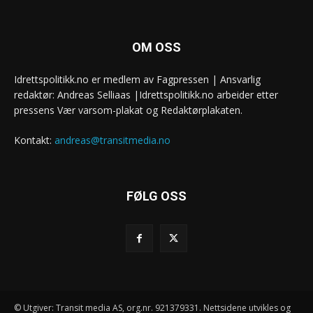
OM OSS
Idrettspolitikk.no er medlem av Fagpressen | Ansvarlig
redaktør: Andreas Selliaas |Idrettspolitikk.no arbeider etter
pressens Vær varsom-plakat og Redaktørplakaten.
Kontakt:
andreas@transitmedia.no
FØLG OSS
© Utgiver: Transit media AS, org.nr. 921379331. Nettsidene utvikles og