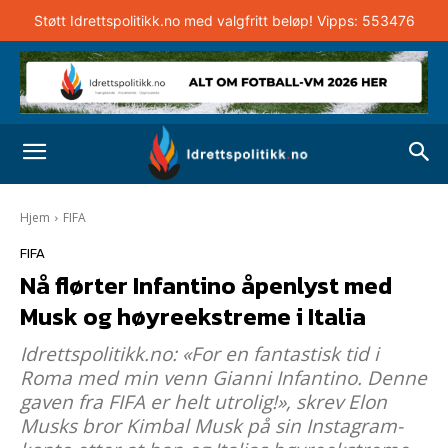
Støtt Idrettspolitikk.no med valgfritt beløp! Vipps: 553476
Hjem
FIFA
FIFA
Nå flørter Infantino åpenlyst med
Musk og høyreekstreme i Italia
Idrettspolitikk.no: «For en fantastisk tid i
Roma med min venn Gianni Infantino. Denne
gaven fra FIFA er helt utrolig!», skrev Elon
Musks bror Kimbal Musk på sin Instagram-