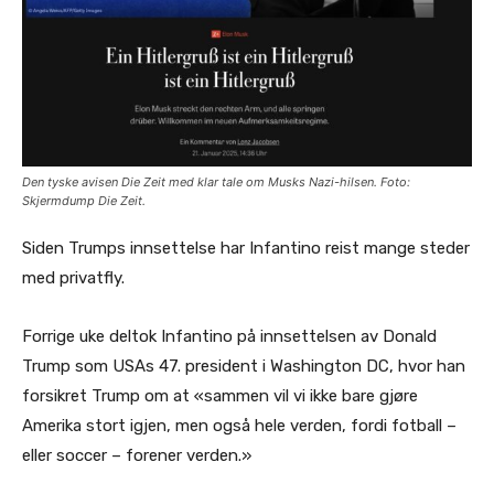
Den tyske avisen Die Zeit med klar tale om Musks Nazi-hilsen. Foto:
Skjermdump Die Zeit.
Siden Trumps innsettelse har Infantino reist mange steder
med privatfly.
Forrige uke deltok Infantino på innsettelsen av Donald
Trump som USAs 47. president i Washington DC, hvor han
forsikret Trump om at «sammen vil vi ikke bare gjøre
Amerika stort igjen, men også hele verden, fordi fotball –
eller soccer – forener verden.»