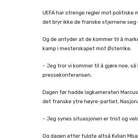
UEFA har strenge regler mot politiske m
det bryr ikke de franske stjernene seg
Og de antyder at de kommer til å marker
kamp i mesterskapet mot Østerrike.
– Jeg tror vi kommer til å gjøre noe, 
pressekonferansen.
Dagen før hadde lagkameraten Marcus
det franske ytre høyre-partiet, Nasjona
– Jeg synes situasjonen er trist og vel
Og dagen etter fulgte altså Kylian Mb