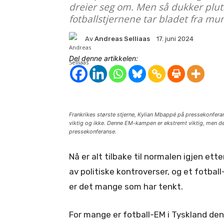
dreier seg om. Men så dukker pluts
fotballstjernene tar bladet fra mu
Av
Andreas Selliaas
17. juni 2024
Del denne artikkelen:
Frankrikes største stjerne, Kylian Mbappé på pressekonfer
viktig og ikke. Denne EM-kampen er ekstremt viktig, men de
pressekonferanse.
Nå er alt tilbake til normalen igjen ett
av politiske kontroverser, og et fotbal
er det mange som har tenkt.
For mange er fotball-EM i Tyskland d