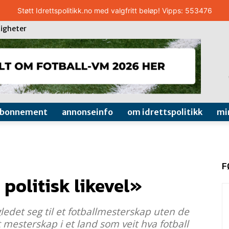
Støtt Idrettspolitikk.no med valgfritt beløp! Vipps: 553476
igheter
abonnement
annonseinfo
om idrettspolitikk
mi
F
 politisk likevel»
et seg til et fotballmesterskap uten de
et mesterskap i et land som veit hva fotball