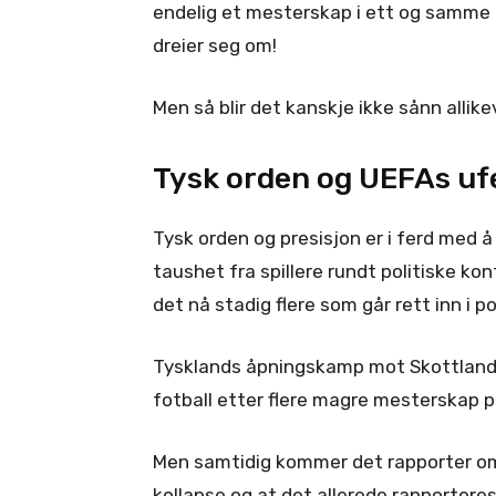
endelig et mesterskap i ett og samme l
dreier seg om!
Men så blir det kanskje ikke sånn allike
Tysk orden og UEFAs ufe
Tysk orden og presisjon er i ferd med å
taushet fra spillere rundt politiske kon
det nå stadig flere som går rett inn i p
Tysklands åpningskamp mot Skottland b
fotball etter flere magre mesterskap p
Men samtidig kommer det rapporter om
kollapse og at det allerede rapportere