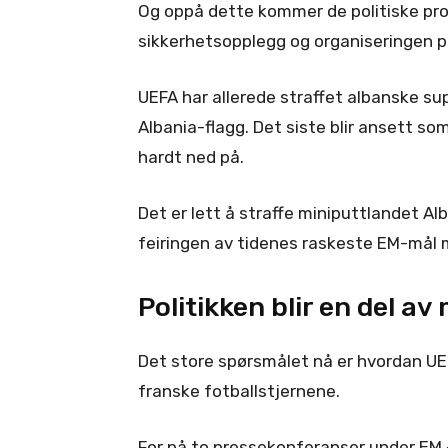
Og oppå dette kommer de politiske pro
sikkerhetsopplegg og organiseringen 
UEFA har allerede straffet albanske su
Albania-flagg. Det siste blir ansett som
hardt ned på.
Det er lett å straffe miniputtlandet Alb
feiringen av tidenes raskeste EM-mål m
Politikken blir en del a
Det store spørsmålet nå er hvordan UEF
franske fotballstjernene.
For på to pressekonferanser under EM – 