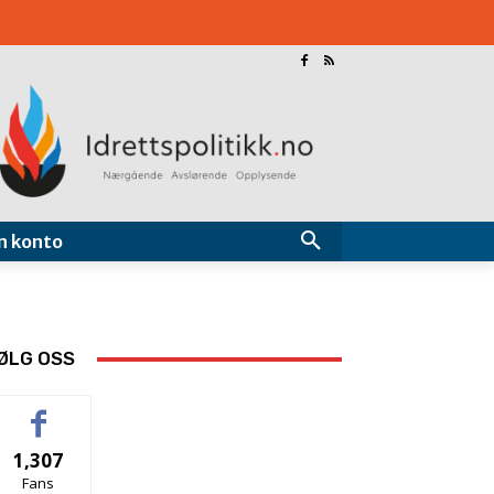
n konto
ØLG OSS
1,307
Fans