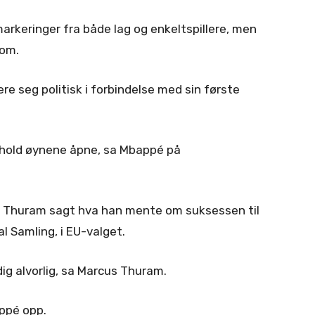
arkeringer fra både lag og enkeltspillere, men
 om.
e seg politisk i forbindelse med sin første
så hold øynene åpne, sa Mbappé på
 Thuram sagt hva han mente om suksessen til
l Samling, i EU-valget.
dig alvorlig, sa Marcus Thuram.
appé opp.