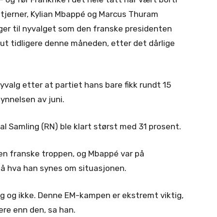
 stjerner, Kylian Mbappé og Marcus Thuram
er til nyvalget som den franske presidenten
t tidligere denne måneden, etter det dårlige
alg etter at partiet hans bare fikk rundt 15
ynnelsen av juni.
al Samling (RN) ble klart størst med 31 prosent.
den franske troppen, og Mbappé var på
å hva han synes om situasjonen.
ig og ikke. Denne EM-kampen er ekstremt viktig,
ere enn den, sa han.