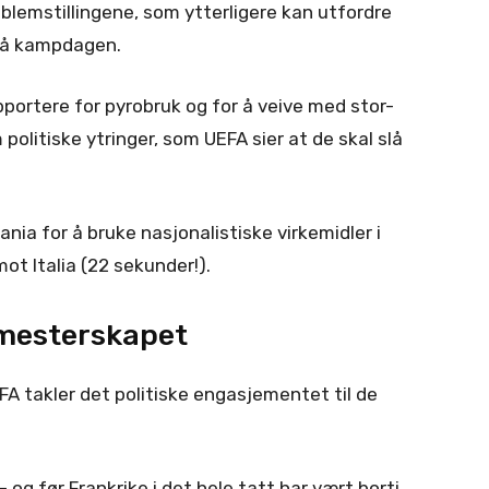
blemstillingene, som ytterligere kan utfordre
på kampdagen.
pportere for pyrobruk og for å veive med stor-
 politiske ytringer, som UEFA sier at de skal slå
ania for å bruke nasjonalistiske virkemidler i
ot Italia (22 sekunder!).
v mesterskapet
A takler det politiske engasjementet til de
og før Frankrike i det hele tatt har vært borti