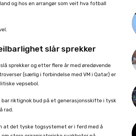
and og hos en arrangør som veit hva fotball
vel.
ilbarlighet slår sprekker
 slå sprekker og etter flere år med øredøvende
troverser (særlig i forbindelse med VM i Qatar) er
olitiske vepsebol.
ar riktignok bud på et generasjonsskifte i tysk
å rad.
 at det tyske togsystemet er i ferd med å
s om store organisatoriske svakheter på