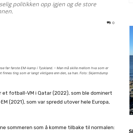
elig politikken opp igjen og de store
nnen.
0
anse før første EM-kamp i Tyskland. – Man må skille mellom hva som er
t finnes ting som er langt viktigere enn den, sa han. Foto: Skjermdump
er et fotball-VM i Qatar (2022), som ble dominert
l-EM (2021), som var spredd utover hele Europa,
enne sommeren som å komme tilbake til normalen:
S