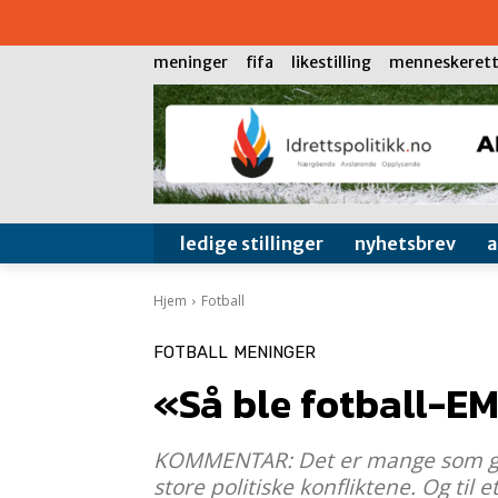
meninger
fifa
likestilling
menneskerett
ledige stillinger
nyhetsbrev
Hjem
Fotball
FOTBALL
MENINGER
«Så ble fotball-EM
KOMMENTAR: Det er mange som gled
store politiske konfliktene. Og til 