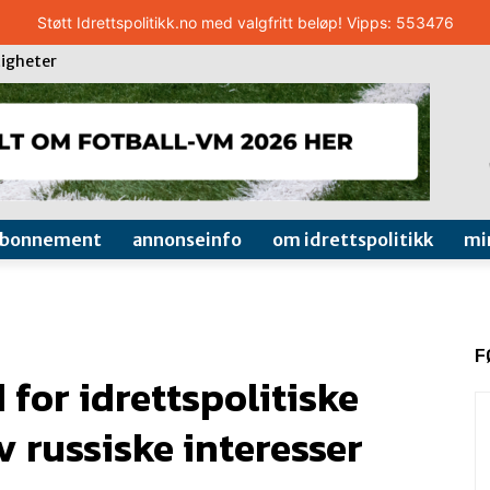
Støtt Idrettspolitikk.no med valgfritt beløp! Vipps: 553476
igheter
abonnement
annonseinfo
om idrettspolitikk
mi
F
 for idrettspolitiske
v russiske interesser