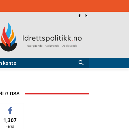
n konto
ØLG OSS
1,307
Fans