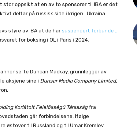
 stor oppsikt at en av to sponsorer til IBA er det
vt deltar på russisk side i krigen i Ukraina.
vs styre av IBA at de har
suspendert forbundet.
svaret for boksing i OL i Paris i 2024.
 annonserte Duncan Mackay, grunnlegger av
le aksjene sine i
Dunsar Media Company Limited
,
on.
ding Korlátolt Felelősségű Társaság
fra
ovedstaden går forbindelsene, ifølge
ere østover til Russland og til Umar Kremlev.