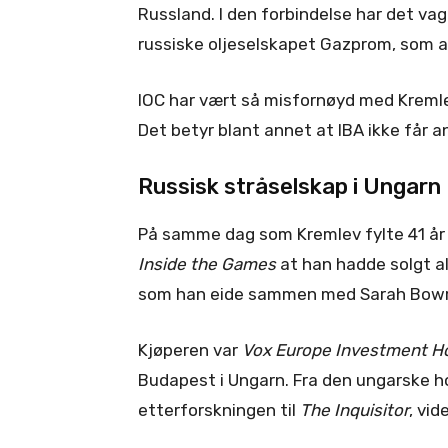
Russland. I den forbindelse har det vagt
russiske oljeselskapet Gazprom, som akti
IOC har vært så misfornøyd med Kremle
Det betyr blant annet at IBA ikke får an
Russisk stråselskap i Ungarn
På samme dag som Kremlev fylte 41 år
Inside the Games
at han hadde solgt al
som han eide sammen med Sarah Bowr
Kjøperen var
Vox Europe Investment Hol
Budapest i Ungarn. Fra den ungarske h
etterforskningen til
The Inquisitor
, vid