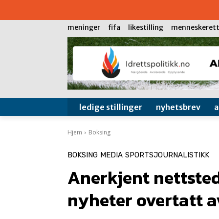
meninger
fifa
likestilling
menneskerett
ledige stillinger
nyhetsbrev
Hjem
Boksing
BOKSING
MEDIA
SPORTSJOURNALISTIKK
Anerkjent nettsted
nyheter overtatt a