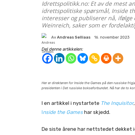
Idrettspolitikk.no: Et av de mest a
idrettspolitiske spørsmål, Inside t
interesser og publiserer nå, ifølge
Weinreich, saker som er fordelakti
Av
Andreas Selliaas
16. november 2023
Del denne artikkelen:
Her er direktøren for Inside the Games på den russiske frig
presidenten i Det russiske bokseforbundet. Nå har de to kon
I en artikkel i nystartete
The Inquisitor
I
nside the Games
har skjedd.
De siste årene har nettstedet dekket i