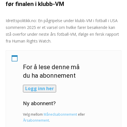
før finalen i klubb-VM
Andreas Selliaas
-
3. desember 2025
0
Idrettspolitikk.no: En pågripelse under klubb-VM i fotball i USA
sommeren 2025 er et varsel om hvilke farer besøkende kan
stå overfor under neste års fotball-VM, ifølge en fersk rapport
fra Human Rights Watch.
For å lese denne må
du ha abonnement
Logg inn her
Ny abonnent?
Velg mellom
Månedsabonnement
eller
Årsabonnement
.