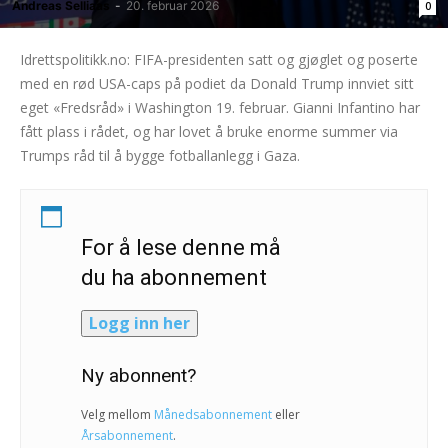
Andreas Selliaas
-
20. februar 2026
0
Idrettspolitikk.no: FIFA-presidenten satt og gjøglet og poserte
med en rød USA-caps på podiet da Donald Trump innviet sitt
eget «Fredsråd» i Washington 19. februar. Gianni Infantino har
fått plass i rådet, og har lovet å bruke enorme summer via
Trumps råd til å bygge fotballanlegg i Gaza.
For å lese denne må
du ha abonnement
Logg inn her
Ny abonnent?
Velg mellom
Månedsabonnement
eller
Årsabonnement
.