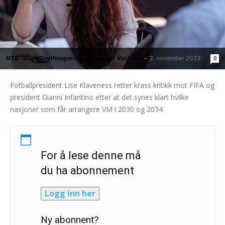
NTB -Stian Grythaugen og Alexander Vestrum
-
2. november 2023
0
Fotballpresident Lise Klaveness retter krass kritikk mot FIFA og
president Gianni Infantino etter at det synes klart hvilke
nasjoner som får arrangere VM i 2030 og 2034.
For å lese denne må
du ha abonnement
Logg inn her
Ny abonnent?