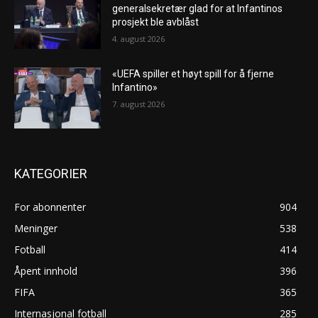
generalsekretær glad for at Infantinos
prosjekt ble avblåst
4. august 2026
«UEFA spiller et høyt spill for å fjerne
Infantino»
7. august 2026
KATEGORIER
For abonnenter
904
Meninger
538
Fotball
414
Åpent innhold
396
FIFA
365
Internasjonal fotball
285