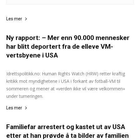
Les mer
Ny rapport: – Mer enn 90.000 mennesker
har blitt deportert fra de elleve VM-
vertsbyene i USA
Andreas Selliaas og Samindra Kunti
-
6. februar 2026
0
Idrettspolitikk.no: Human Rights Watch (HRW) retter kraftig
kritikk mot myndighetene i USA i forkant av fotball-VM til
sommeren og mener at «verden ikke vil være velkommen»
under turneringen.
Les mer
Familiefar arrestert og kastet ut av USA
etter at han prøvde å ta bilder av familien