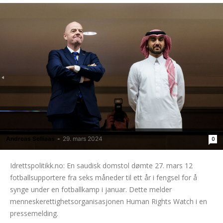
Andreas Selliaas
-
29. mars 2024
0
Idrettspolitikk.no: En saudisk domstol dømte 27. mars 12
fotballsupportere fra seks måneder til ett år i fengsel for å
synge under en fotballkamp i januar. Dette melder
menneskerettighetsorganisasjonen Human Rights Watch i en
pressemelding.