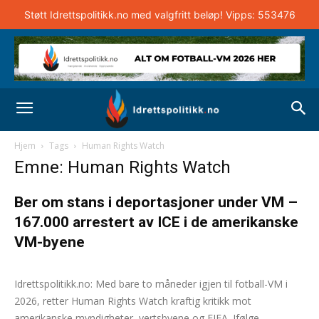
Støtt Idrettspolitikk.no med valgfritt beløp! Vipps: 553476
Hjem
Tags
Human Rights Watch
Emne: Human Rights Watch
Ber om stans i deportasjoner under VM –
167.000 arrestert av ICE i de amerikanske
VM-byene
Andreas Selliaas
-
13. april 2026
0
Idrettspolitikk.no: Med bare to måneder igjen til fotball-VM i
2026, retter Human Rights Watch kraftig kritikk mot
amerikanske myndigheter, vertsbyene og FIFA. Ifølge