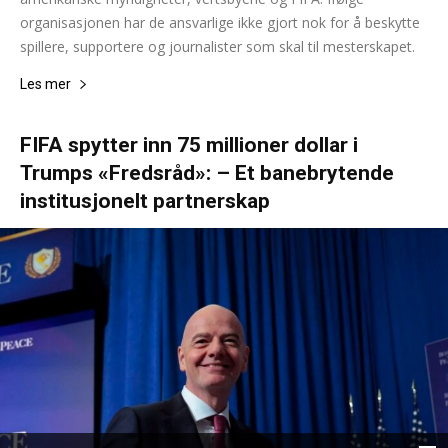
organisasjonen har de ansvarlige ikke gjort nok for å beskytte
spillere, supportere og journalister som skal til mesterskapet.
Les mer
FIFA spytter inn 75 millioner dollar i
Trumps «Fredsråd»: – Et banebrytende
institusjonelt partnerskap