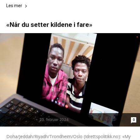
Les mer
«Når du setter kildene i fare»
Andreas Selliaas
-
23. februar 2024
0
Doha/Jeddah/Riyadh/Trondheim/Oslo (Idrettspolitikk.no): «My