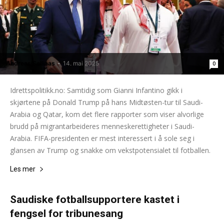
Andreas Selliaas
-
14. mai 2025
0
Idrettspolitikk.no: Samtidig som Gianni Infantino gikk i
skjørtene på Donald Trump på hans Midtøsten-tur til Saudi-
Arabia og Qatar, kom det flere rapporter som viser alvorlige
brudd på migrantarbeideres menneskerettigheter i Saudi-
Arabia. FIFA-presidenten er mest interessert i å sole seg i
glansen av Trump og snakke om vekstpotensialet til fotballen.
Les mer
Saudiske fotballsupportere kastet i
fengsel for tribunesang