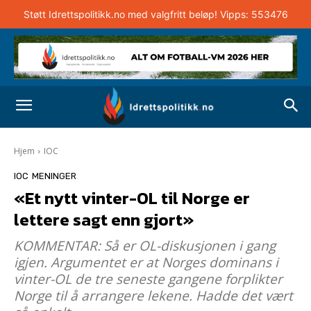
Støtt Idrettspolitikk.no med valgfritt beløp! Vipps: 553476
Hjem
IOC
IOC
MENINGER
«Et nytt vinter-OL til Norge er
lettere sagt enn gjort»
KOMMENTAR: Så er OL-diskusjonen i gang
igjen. Argumentet er at Norges dominans i
vinter-OL de tre seneste gangene forplikter
Norge til å arrangere lekene. Hadde det vært