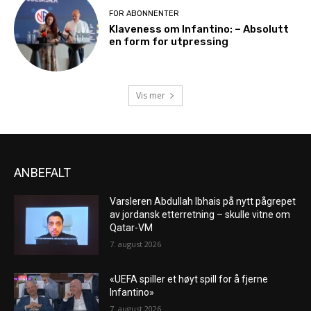
FOR ABONNENTER
Klaveness om Infantino: – Absolutt
en form for utpressing
Vis mer
ANBEFALT
Varsleren Abdullah Ibhais på nytt pågrepet
av jordansk etterretning – skulle vitne om
Qatar-VM
7. august 2026
«UEFA spiller et høyt spill for å fjerne
Infantino»
7. august 2026