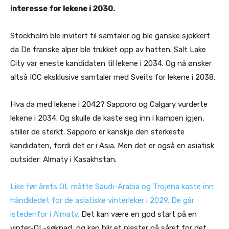
interesse for lekene i 2030.
Stockholm ble invitert til samtaler og ble ganske sjokkert
da De franske alper ble trukket opp av hatten. Salt Lake
City var eneste kandidaten til lekene i 2034. Og nå ønsker
altså IOC eksklusive samtaler med Sveits for lekene i 2038.
Hva da med lekene i 2042? Sapporo og Calgary vurderte
lekene i 2034. Og skulle de kaste seg inn i kampen igjen,
stiller de sterkt. Sapporo er kanskje den sterkeste
kandidaten, fordi det er i Asia. Men det er også en asiatisk
outsider: Almaty i Kasakhstan.
Like før årets OL måtte Saudi-Arabia og Trojena kaste inn
håndkledet for de asiatiske vinterleker i 2029. De går
istedenfor i Almaty.
Det kan være en god start på en
vinter-OL-søknad, og kan blir et plaster på såret for det