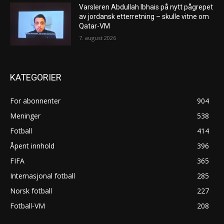
Varsleren Abdullah Ibhais på nytt pågrepet
av jordansk etterretning – skulle vitne om
Qatar-VM
7. august 2026
KATEGORIER
For abonnenter
904
Meninger
538
Fotball
414
Åpent innhold
396
FIFA
365
Internasjonal fotball
285
Norsk fotball
227
Fotball-VM
208