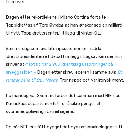
framover.
Dagen etter rekordlekene i Milano Cortina fortalte
Toppidrettssjef Tore Øvrebø at han ønsker seg en milliard
til nytt Toppidrettssenter, i tillegg til vinter-OL.
Samme dag som avslutningsseremonien hadde
idrettspresidenten et debattinnlegg i Dagsavisen der hun
skriver at
«Totalt har 2.900 idrettslag utfordringer på
anleggssiden.»
Dagen etter skrev lederen i samme avis
Et
rungende ja til OL i Norge
.
Tror neppe det var ironisk ment.
På mandag var Svømmeforbundet sammen med NIF hos
Kunnskapsdepartementet for å sikre penger til
svømmeopplæring i barnehagene.
Og når NFF har fått bygget det nye nasjonalanlegget sitt