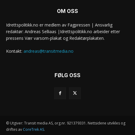
OM OSS
Idrettspolitikk.no er medlem av Fagpressen | Ansvarlig
redaktør: Andreas Selliaas |Idrettspolitikk.no arbeider etter
pressens Vær varsom-plakat og Redaktørplakaten.
Kontakt:
andreas@transitmedia.no
FØLG OSS
© Utgiver: Transit media AS, org.nr. 921379331. Nettsidene utvikles og
driftes av
CoreTrek AS
.