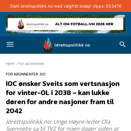
Støtt Idrettspolitikk.no med valgfritt beløp! Vipps: 553476
Hjem
For abonnenter
FOR ABONNENTER
IOC
IOC ønsker Sveits som vertsnasjon
for vinter-OL i 2038 – kan lukke
døren for andre nasjoner fram til
2042
Idrettspolitikk.no: Unge Høyre-leder Ola
Svenneby sa til TV2 for noen dager siden at