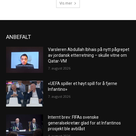
Vis mer
ANBEFALT
Varsleren Abdullah Ibhais på nytt pågrepet
av jordansk etterretning – skulle vitne om
Qatar-VM
7. august 2026
«UEFA spiller et høyt spill for å fjerne
Infantino»
7. august 2026
Internt brev: FIFAs svenske
generalsekretær glad for at Infantinos
prosjekt ble avblåst
4. august 2026