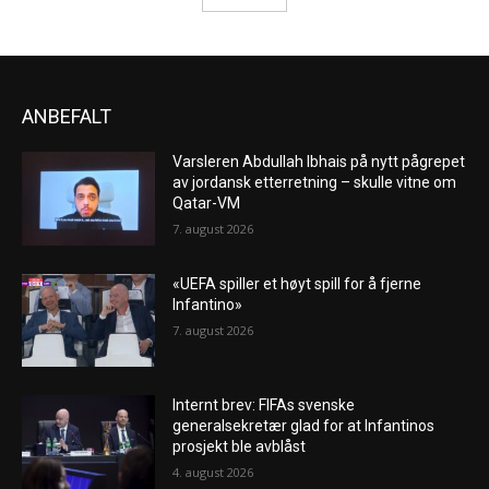
ANBEFALT
Varsleren Abdullah Ibhais på nytt pågrepet
av jordansk etterretning – skulle vitne om
Qatar-VM
7. august 2026
«UEFA spiller et høyt spill for å fjerne
Infantino»
7. august 2026
Internt brev: FIFAs svenske
generalsekretær glad for at Infantinos
prosjekt ble avblåst
4. august 2026