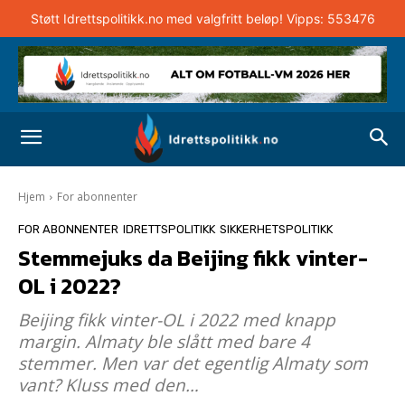
Støtt Idrettspolitikk.no med valgfritt beløp! Vipps: 553476
Hjem
For abonnenter
FOR ABONNENTER
IDRETTSPOLITIKK
SIKKERHETSPOLITIKK
Stemmejuks da Beijing fikk vinter-
OL i 2022?
Beijing fikk vinter-OL i 2022 med knapp
margin. Almaty ble slått med bare 4
stemmer. Men var det egentlig Almaty som
vant? Kluss med den…