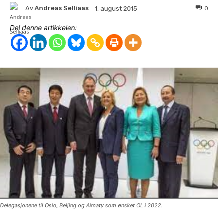
Av
Andreas Selliaas
0
1. august 2015
Del denne artikkelen:
Delegasjonene til Oslo, Beijing og Almaty som ønsket OL i 2022.