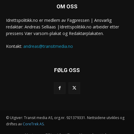
OM OSS
Idrettspolitikk.no er medlem av Fagpressen | Ansvarlig
redaktør: Andreas Selliaas |Idrettspolitikk.no arbeider etter
pressens Vær varsom-plakat og Redaktørplakaten.
Kontakt:
andreas@transitmedia.no
FØLG OSS
© Utgiver: Transit media AS, org.nr. 921379331. Nettsidene utvikles og
driftes av
CoreTrek AS
.