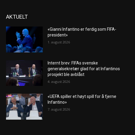
AKTUELT
«Gianni Infantino er ferdig som FIFA-
president»
1. august 2026
Internt brev: FIFAs svenske
generalsekretær glad for at Infantinos
prosjekt ble avblåst
4. august 2026
«UEFA spiller et høyt spill for å fjerne
Infantino»
7. august 2026