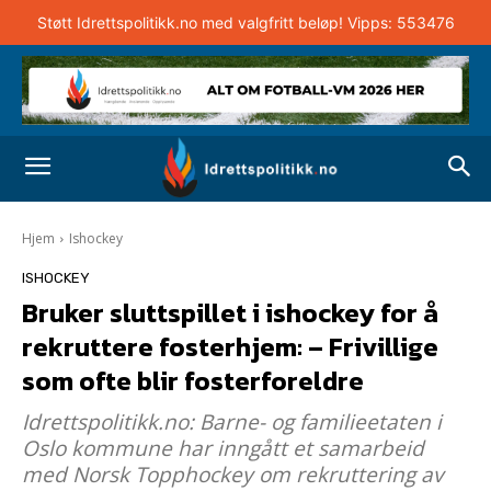
Støtt Idrettspolitikk.no med valgfritt beløp! Vipps: 553476
Hjem
Ishockey
ISHOCKEY
Bruker sluttspillet i ishockey for å
rekruttere fosterhjem: – Frivillige
som ofte blir fosterforeldre
Idrettspolitikk.no: Barne- og familieetaten i
Oslo kommune har inngått et samarbeid
med Norsk Topphockey om rekruttering av