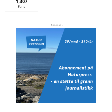
1,307
Fans
- Annonse -