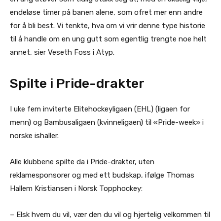
endeløse timer på banen alene, som ofret mer enn andre
for å bli best. Vi tenkte, hva om vi vrir denne type historie
til å handle om en ung gutt som egentlig trengte noe helt
annet, sier Veseth Foss i Atyp.
Spilte i Pride-drakter
I uke fem inviterte Elitehockeyligaen (EHL) (ligaen for
menn) og Bambusaligaen (kvinneligaen) til «Pride-week» i
norske ishaller.
Alle klubbene spilte da i Pride-drakter, uten
reklamesponsorer og med ett budskap, ifølge Thomas
Hallem Kristiansen i Norsk Topphockey:
– Elsk hvem du vil, vær den du vil og hjertelig velkommen til