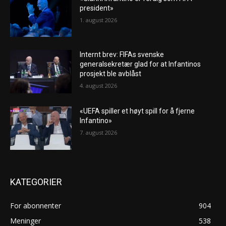
president»
1. august 2026
Internt brev: FIFAs svenske
generalsekretær glad for at Infantinos
prosjekt ble avblåst
4. august 2026
«UEFA spiller et høyt spill for å fjerne
Infantino»
7. august 2026
KATEGORIER
For abonnenter
904
Meninger
538