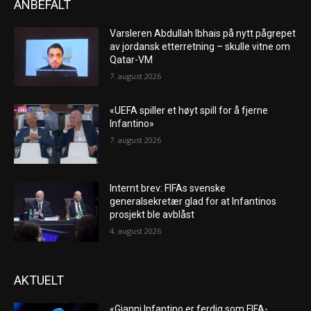
ANBEFALT
Varsleren Abdullah Ibhais på nytt pågrepet
av jordansk etterretning – skulle vitne om
Qatar-VM
7. august 2026
«UEFA spiller et høyt spill for å fjerne
Infantino»
7. august 2026
Internt brev: FIFAs svenske
generalsekretær glad for at Infantinos
prosjekt ble avblåst
4. august 2026
AKTUELT
«Gianni Infantino er ferdig som FIFA-