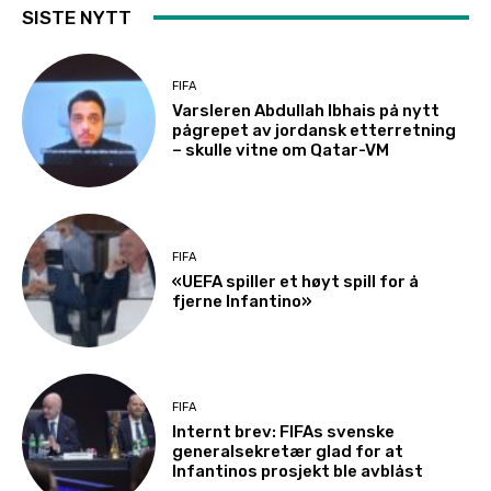
SISTE NYTT
FIFA
Varsleren Abdullah Ibhais på nytt
pågrepet av jordansk etterretning
– skulle vitne om Qatar-VM
FIFA
«UEFA spiller et høyt spill for å
fjerne Infantino»
FIFA
Internt brev: FIFAs svenske
generalsekretær glad for at
Infantinos prosjekt ble avblåst