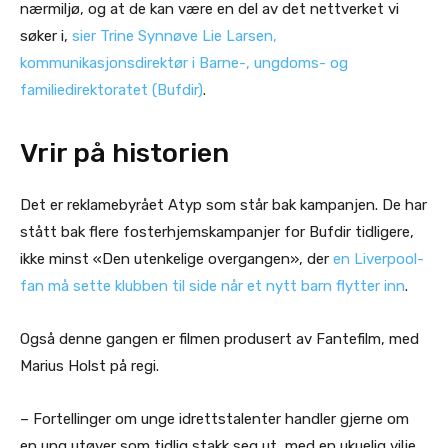
nærmiljø, og at de kan være en del av det nettverket vi
søker i,
sier Trine Synnøve Lie Larsen,
kommunikasjonsdirektør i Barne-, ungdoms- og
familiedirektoratet (Bufdir)
.
Vrir på historien
Det er reklamebyrået Atyp som står bak kampanjen. De har
stått bak flere fosterhjemskampanjer for Bufdir tidligere,
ikke minst «Den utenkelige overgangen», der
en Liverpool-
fan må sette klubben til side når et nytt barn flytter inn
.
Også denne gangen er filmen produsert av Fantefilm, med
Marius Holst på regi.
– Fortellinger om unge idrettstalenter handler gjerne om
en ung utøver som tidlig stakk seg ut, med en ukuelig vilje,