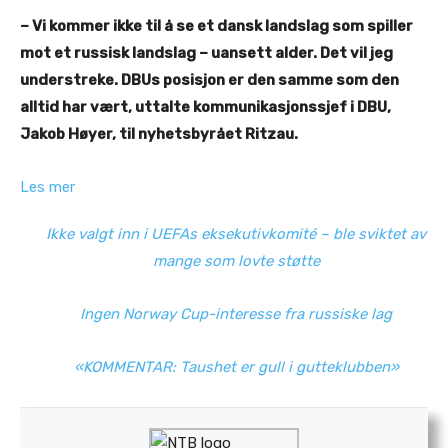
– Vi kommer ikke til å se et dansk landslag som spiller
mot et russisk landslag – uansett alder. Det vil jeg
understreke. DBUs posisjon er den samme som den
alltid har vært, uttalte kommunikasjonssjef i DBU,
Jakob Høyer, til nyhetsbyrået Ritzau.
:
Les mer
N
Ikke valgt inn i UEFAs eksekutivkomité – ble sviktet av
F
mange som lovte støtte
F
r
Ingen Norway Cup-interesse fra russiske lag
e
t
«KOMMENTAR: Taushet er gull i gutteklubben»
t
e
r