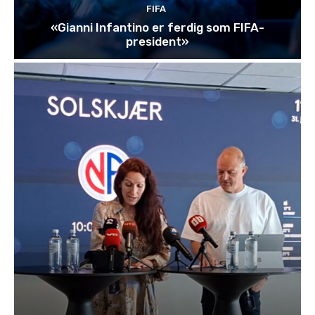
e
FIFA
«Gianni Infantino er ferdig som FIFA-
t
president»
t
s
p
r
e
s
i
d
e
n
t
e
n