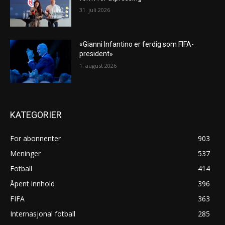
31. juli 2026
«Gianni Infantino er ferdig som FIFA-
president»
1. august 2026
KATEGORIER
For abonnenter
903
Meninger
537
Fotball
414
Åpent innhold
396
FIFA
363
Internasjonal fotball
285