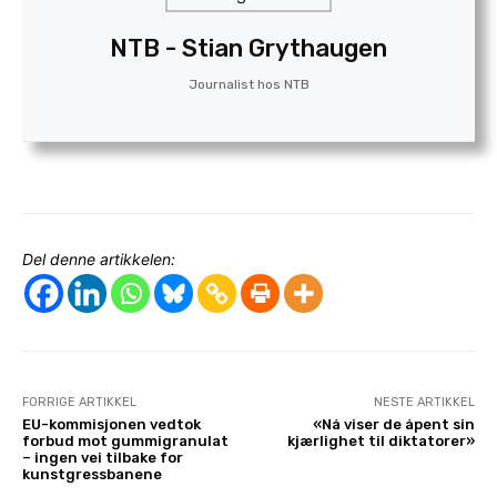
s
k
NTB - Stian Grythaugen
a
Journalist
hos
NTB
r
p
k
r
i
t
Del denne artikkelen:
i
k
k
m
o
FORRIGE ARTIKKEL
NESTE ARTIKKEL
EU-kommisjonen vedtok
«Nå viser de åpent sin
t
forbud mot gummigranulat
kjærlighet til diktatorer»
U
– ingen vei tilbake for
kunstgressbanene
E