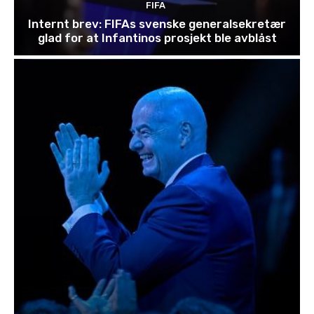
a
FIFA
k
Internt brev: FIFAs svenske generalsekretær
glad for at Infantinos prosjekt ble avblåst
–
f
å
r
s
t
ø
t
t
e
a
v
i
d
r