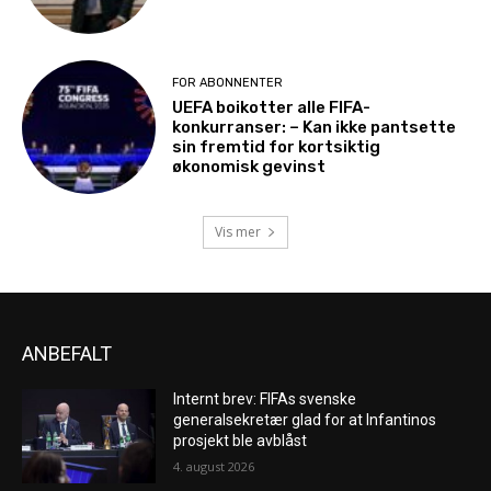
FOR ABONNENTER
UEFA boikotter alle FIFA-
konkurranser: – Kan ikke pantsette
sin fremtid for kortsiktig
økonomisk gevinst
Vis mer
ANBEFALT
Internt brev: FIFAs svenske
generalsekretær glad for at Infantinos
prosjekt ble avblåst
4. august 2026