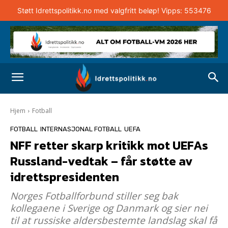
Støtt Idrettspolitikk.no med valgfritt beløp! Vipps: 553476
Hjem
Fotball
FOTBALL
INTERNASJONAL FOTBALL
UEFA
NFF retter skarp kritikk mot UEFAs
Russland-vedtak – får støtte av
idrettspresidenten
Norges Fotballforbund stiller seg bak
kollegaene i Sverige og Danmark og sier nei
til at russiske aldersbestemte landslag skal få