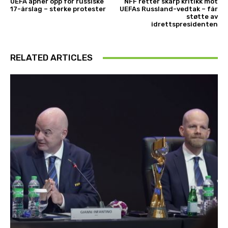
UEFA åpner opp for russiske
NFF retter skarp kritikk mot
17-årslag – sterke protester
UEFAs Russland-vedtak – får
støtte av
idrettspresidenten
RELATED ARTICLES