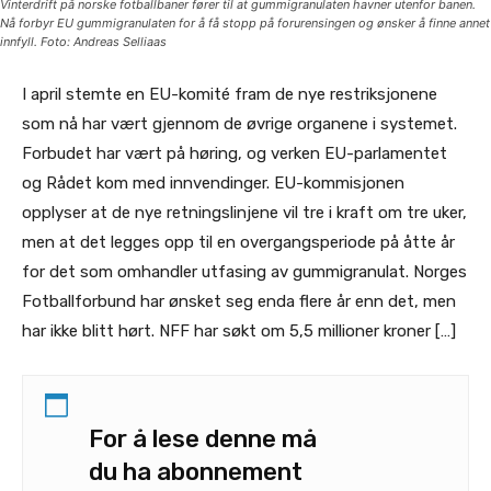
Vinterdrift på norske fotballbaner fører til at gummigranulaten havner utenfor banen.
Nå forbyr EU gummigranulaten for å få stopp på forurensingen og ønsker å finne annet
innfyll. Foto: Andreas Selliaas
I april stemte en EU-komité fram de nye restriksjonene
som nå har vært gjennom de øvrige organene i systemet.
Forbudet har vært på høring, og verken EU-parlamentet
og Rådet kom med innvendinger. EU-kommisjonen
opplyser at de nye retningslinjene vil tre i kraft om tre uker,
men at det legges opp til en overgangsperiode på åtte år
for det som omhandler utfasing av gummigranulat. Norges
Fotballforbund har ønsket seg enda flere år enn det, men
har ikke blitt hørt. NFF har søkt om 5,5 millioner kroner […]
For å lese denne må
du ha abonnement