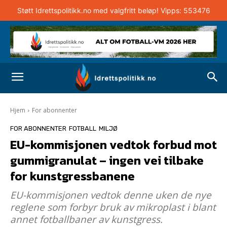
Støtt Idrettspolitikk.no med valgfritt beløp! Vipps: 553476
Hjem
For abonnenter
FOR ABONNENTER
FOTBALL
MILJØ
EU-kommisjonen vedtok forbud mot
gummigranulat – ingen vei tilbake
for kunstgressbanene
EU-kommisjonen vedtok denne uken de nye
reglene som forbyr bruk av mikroplast i blant
annet fotballbaner av kunstgress.