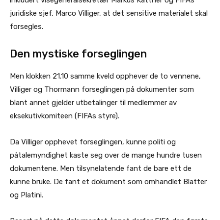
inkludert visegeneralsekretær Markus Kattner og FIFAs
juridiske sjef, Marco Villiger, at det sensitive materialet skal
forsegles.
Den mystiske forseglingen
Men klokken 21.10 samme kveld opphever de to vennene,
Villiger og Thormann forseglingen på dokumenter som
blant annet gjelder utbetalinger til medlemmer av
eksekutivkomiteen (FIFAs styre).
Da Villiger opphevet forseglingen, kunne politi og
påtalemyndighet kaste seg over de mange hundre tusen
dokumentene. Men tilsynelatende fant de bare ett de
kunne bruke. De fant et dokument som omhandlet Blatter
og Platini.