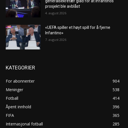
generalsekretær glad for at Infantinos
prosjekt ble avblåst
4. august 2026
«UEFA spiller et høyt spill for å fjerne
Infantino»
7. august 2026
KATEGORIER
For abonnenter
904
Meninger
538
Fotball
414
Åpent innhold
396
FIFA
365
Internasjonal fotball
285