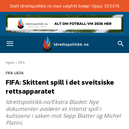
Støtt Idrettspolitikk.no med valgfritt beløp! Vipps: 553476
Hjem
FIFA
FIFA
UEFA
FIFA: Skittent spill i det sveitsiske
rettsapparatet
Idrettspolitikk.no/Ekstra Bladet: Nye
dokumenter avslører et intenst spill i
kulissene i saken mot Sepp Blatter og Michel
Platini.