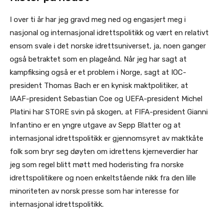
I over ti år har jeg gravd meg ned og engasjert meg i
nasjonal og internasjonal idrettspolitikk og vært en relativt
ensom svale i det norske idrettsuniverset, ja, noen ganger
også betraktet som en plageånd. Når jeg har sagt at
kampfiksing også er et problem i Norge, sagt at IOC-
president Thomas Bach er en kynisk maktpolitiker, at
IAAF-president Sebastian Coe og UEFA-president Michel
Platini har STORE svin på skogen, at FIFA-president Gianni
Infantino er en yngre utgave av Sepp Blatter og at
internasjonal idrettspolitikk er gjennomsyret av maktkåte
folk som bryr seg døyten om idrettens kjerneverdier har
jeg som regel blitt møtt med hoderisting fra norske
idrettspolitikere og noen enkeltstående nikk fra den lille
minoriteten av norsk presse som har interesse for
internasjonal idrettspolitikk.