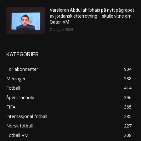
Varsleren Abdullah Ibhais på nytt pågrepet
av jordansk etterretning – skulle vitne om
Qatar-VM
7. august 2026
KATEGORIER
For abonnenter
904
Meninger
538
Fotball
414
Åpent innhold
396
FIFA
365
Internasjonal fotball
285
Norsk fotball
227
Fotball-VM
208