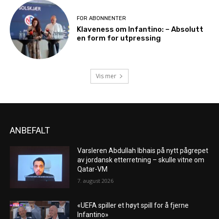
FOR ABONNENTER
Klaveness om Infantino: – Absolutt
en form for utpressing
Vis mer
ANBEFALT
Varsleren Abdullah Ibhais på nytt pågrepet
av jordansk etterretning – skulle vitne om
Qatar-VM
7. august 2026
«UEFA spiller et høyt spill for å fjerne
Infantino»