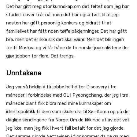
Det har gitt meg stor kunnskap om det feltet som jeg har
studert i over ti år nå, men det har også ført til at jeg
nesten har gått personlig konkurs og bidratt til at
familielivet har fått noen tøffe påkjenninger. Det har gått
bra, men det er ikke slik det skal være. Men det blir ingen
tur til Moskva og vi får håpe de to norske journalistene der
gjør jobben for flere. Det trengs.
Unntakene
Jeg var så heldig å få jobbe heltid for Discovery i tre
måneder i forbindelse med OL i Pyeongchang, der jeg i tre
måneder blant fikk bidra med mine kunnskaper om
idrettspolitikk til dem som skulle dra til Sør-Korea og på de
daglige sendingene fra Norge. Om de fikk noe ut av det vet
jeg ikke, men jeg fikk i hvert fall betalt for det jeg gjorde.
Det samme gjorde Nettavisen i fjor sommer da de ga meg