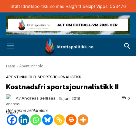
Støtt Idrettspolitikk.no med valgfritt beløp! Vipps: 553476
Hjem
Åpent innhold
ÅPENT INNHOLD
SPORTSJOURNALISTIKK
Kostnadsfri sportsjournalistikk II
Av
Andreas Selliaas
0
8. juni 2018
Del denne artikkelen: