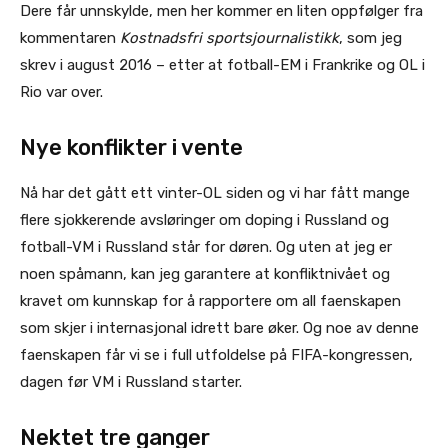
Dere får unnskylde, men her kommer en liten oppfølger fra
kommentaren
Kostnadsfri sportsjournalistikk
, som jeg
skrev i august 2016 – etter at fotball-EM i Frankrike og OL i
Rio var over.
Nye konflikter i vente
Nå har det gått ett vinter-OL siden og vi har fått mange
flere sjokkerende avsløringer om doping i Russland og
fotball-VM i Russland står for døren. Og uten at jeg er
noen spåmann, kan jeg garantere at konfliktnivået og
kravet om kunnskap for å rapportere om all faenskapen
som skjer i internasjonal idrett bare øker. Og noe av denne
faenskapen får vi se i full utfoldelse på FIFA-kongressen,
dagen før VM i Russland starter.
Nektet tre ganger