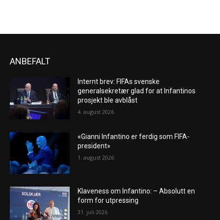
ANBEFALT
Internt brev: FIFAs svenske
generalsekretær glad for at Infantinos
prosjekt ble avblåst
4. august 2026
«Gianni Infantino er ferdig som FIFA-
president»
1. august 2026
Klaveness om Infantino: – Absolutt en
form for utpressing
31. juli 2026