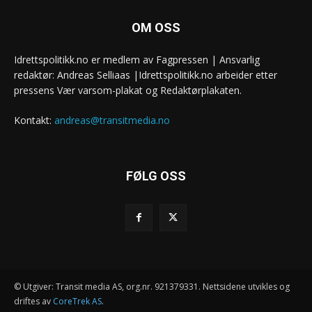
OM OSS
Idrettspolitikk.no er medlem av Fagpressen | Ansvarlig
redaktør: Andreas Selliaas |Idrettspolitikk.no arbeider etter
pressens Vær varsom-plakat og Redaktørplakaten.
Kontakt:
andreas@transitmedia.no
FØLG OSS
© Utgiver: Transit media AS, org.nr. 921379331. Nettsidene utvikles og
driftes av
CoreTrek AS
.