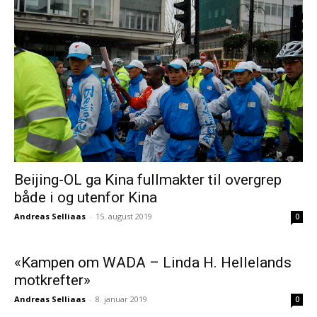
Beijing-OL ga Kina fullmakter til overgrep
både i og utenfor Kina
Andreas Selliaas
-
15. august 2019
0
«Kampen om WADA – Linda H. Hellelands
motkrefter»
Andreas Selliaas
-
8. januar 2019
0