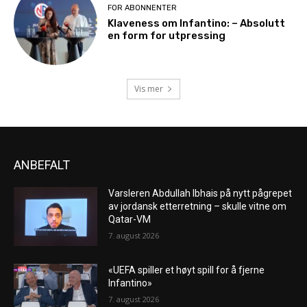
FOR ABONNENTER
Klaveness om Infantino: – Absolutt
en form for utpressing
Vis mer
ANBEFALT
Varsleren Abdullah Ibhais på nytt pågrepet
av jordansk etterretning – skulle vitne om
Qatar-VM
7. august 2026
«UEFA spiller et høyt spill for å fjerne
Infantino»
7. august 2026