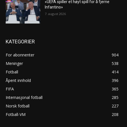
«UEFA spiller et høyt spill for å fjerne
Infantino»
7. august 2026
KATEGORIER
For abonnenter
904
Meninger
538
Fotball
414
Åpent innhold
396
FIFA
365
Internasjonal fotball
285
Norsk fotball
227
Fotball-VM
208