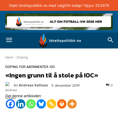
Støtt Idrettspolitikk.no med valgfritt beløp! Vipps: 553476
Hjem
Doping
DOPING
FOR ABONNENTER
IOC
«Ingen grunn til å stole på IOC»
Av
Andreas Selliaas
0
9. desember 2019
Del denne artikkelen: