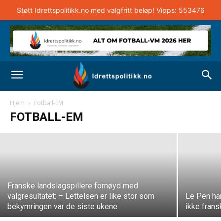
Støtt Idrettspolitikk.no med valgfritt beløp! Vipps: 553476
TV 2 brøt reglene om merking av fotball-
EM-sendinger
Hjem
Fotball-EM
FOTBALL-EM
Andreas Selliaas
-
5. september 2024
Franske landslagspillere fornøyd med
valgresultatet: – Lettelsen er like stor som
Le Pen ha
bekymringen var de siste ukene
ikke fran