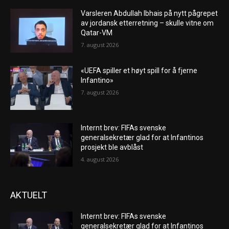
Varsleren Abdullah Ibhais på nytt pågrepet
av jordansk etterretning – skulle vitne om
Qatar-VM
7. august 2026
«UEFA spiller et høyt spill for å fjerne
Infantino»
7. august 2026
Internt brev: FIFAs svenske
generalsekretær glad for at Infantinos
prosjekt ble avblåst
4. august 2026
AKTUELT
Internt brev: FIFAs svenske
generalsekretær glad for at Infantinos