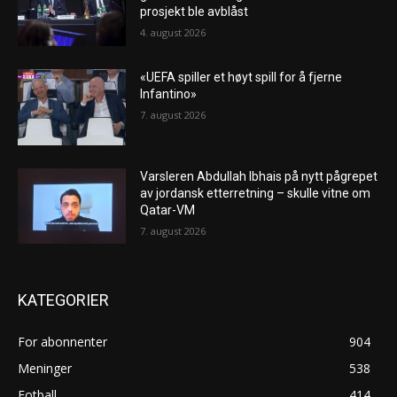
prosjekt ble avblåst
4. august 2026
«UEFA spiller et høyt spill for å fjerne
Infantino»
7. august 2026
Varsleren Abdullah Ibhais på nytt pågrepet
av jordansk etterretning – skulle vitne om
Qatar-VM
7. august 2026
KATEGORIER
For abonnenter
904
Meninger
538
Fotball
414