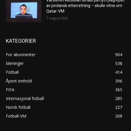
av jordansk etterretning – skulle vitne om
Qatar-VM
7. august 2026
KATEGORIER
For abonnenter
904
Meninger
538
Fotball
414
Åpent innhold
396
FIFA
365
Internasjonal fotball
285
Norsk fotball
227
Fotball-VM
208