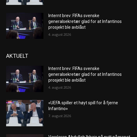
Internt brev: FIFAs svenske
generalsekretær glad for at Infantinos
prosjekt ble avblåst
4. august 2026
AKTUELT
Internt brev: FIFAs svenske
generalsekretær glad for at Infantinos
prosjekt ble avblåst
4. august 2026
«UEFA spiller et høyt spill for å fjerne
Infantino»
7. august 2026
Varsleren Abdullah Ibhais på nytt pågrepet