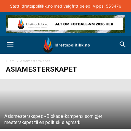
Støtt Idrettspolitikk.no med valgfritt beløp! Vipps: 553476
I skyggen av krigen – palestinsk
fotballsuksess gir håp
Hjem
Asiamesterskapet
ASIAMESTERSKAPET
Jasmin Nur
-
29. januar 2024
Asiamesterskapet: «Blokade-kampen» som gjør
mesterskapet til en politisk slagmark