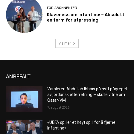
FOR ABONNENTER
Klaveness om Infantino: – Absolutt
en form for utpressing
Vis mer
ANBEFALT
Varsleren Abdullah Ibhais på nytt pågrepet
av jordansk etterretning – skulle vitne om
Qatar-VM
7. august 2026
«UEFA spiller et høyt spill for å fjerne
Infantino»