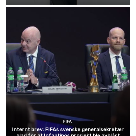
FIFA
Internt brev: FIFAs svenske generalsekretær
glad for at Infantinos prosjekt ble avblåst