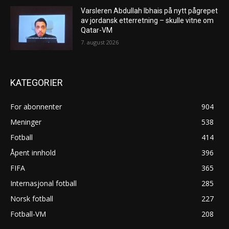
Varsleren Abdullah Ibhais på nytt pågrepet
av jordansk etterretning – skulle vitne om
Qatar-VM
7. august 2026
KATEGORIER
For abonnenter
904
Meninger
538
Fotball
414
Åpent innhold
396
FIFA
365
Internasjonal fotball
285
Norsk fotball
227
Fotball-VM
208