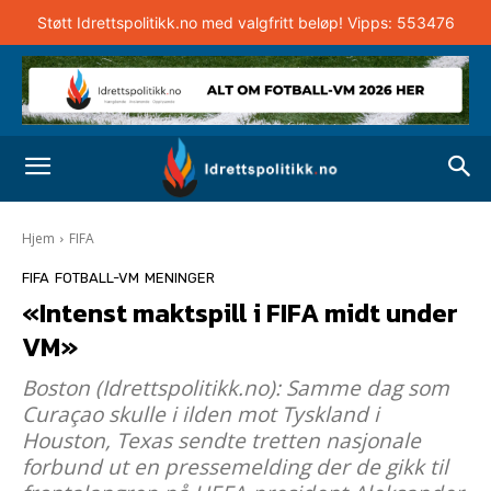
Støtt Idrettspolitikk.no med valgfritt beløp! Vipps: 553476
Hjem
FIFA
FIFA
FOTBALL-VM
MENINGER
«Intenst maktspill i FIFA midt under
VM»
Boston (Idrettspolitikk.no): Samme dag som
Curaçao skulle i ilden mot Tyskland i
Houston, Texas sendte tretten nasjonale
forbund ut en pressemelding der de gikk til