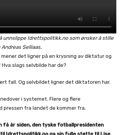
 unnslippe Idrettspolitikk.no som ønsker å stille
 Andreas Selliaas.
g mener det ligner på en krysning av diktatur og
 Hva slags selvbilde har de?
vert fall. Og selvbildet ligner det diktatoren har.
 nedover i systemet. Flere og flere
d pressen fra landet de kommer fra.
 få år siden, den tyske fotballpresidenten
 Idrettspolitikk.no ga sin fulle støtte til Lise