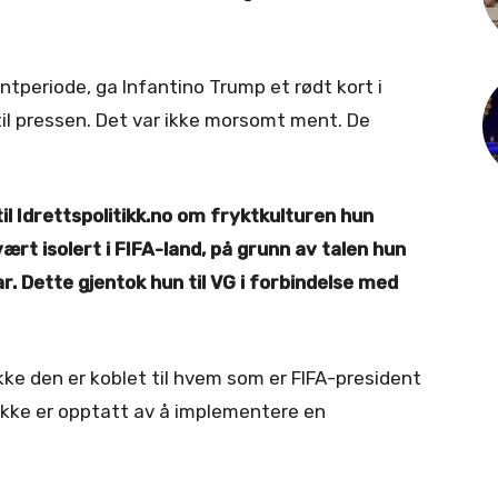
entperiode, ga Infantino Trump et rødt kort i
l pressen. Det var ikke morsomt ment. De
 til Idrettspolitikk.no om fryktkulturen hun
vært isolert i FIFA-land, på grunn av talen hun
r. Dette gjentok hun til VG i forbindelse med
 ikke den er koblet til hvem som er FIFA-president
n ikke er opptatt av å implementere en