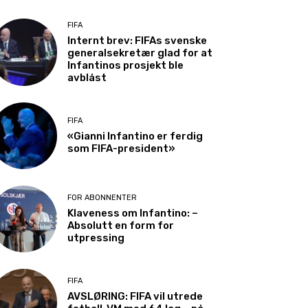
FIFA
Internt brev: FIFAs svenske
generalsekretær glad for at
Infantinos prosjekt ble
avblåst
FIFA
«Gianni Infantino er ferdig
som FIFA-president»
FOR ABONNENTER
Klaveness om Infantino: –
Absolutt en form for
utpressing
FIFA
AVSLØRING: FIFA vil utrede