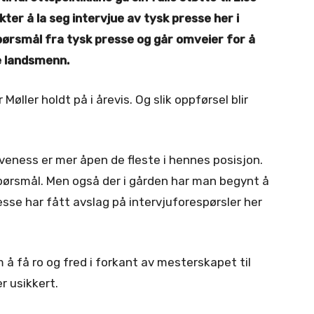
ter å la seg intervjue av tysk presse her i
pørsmål fra tysk presse og går omveier for å
e landsmenn.
øller holdt på i årevis. Og slik oppførsel blir
veness er mer åpen de fleste i hennes posisjon.
 spørsmål. Men også der i gården har man begynt å
sse har fått avslag på intervjuforespørsler her
m å få ro og fred i forkant av mesterskapet til
r usikkert.