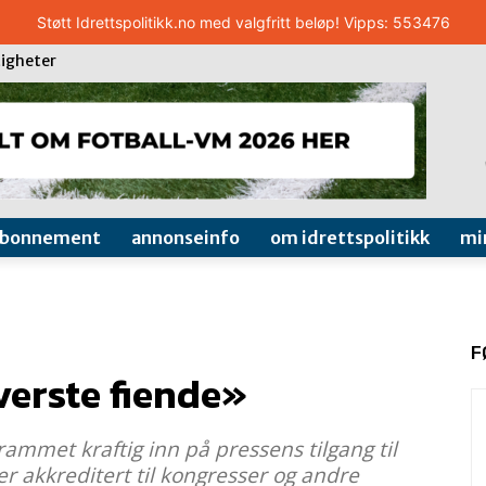
Støtt Idrettspolitikk.no med valgfritt beløp! Vipps: 553476
igheter
abonnement
annonseinfo
om idrettspolitikk
mi
F
verste fiende»
ammet kraftig inn på pressens tilgang til
r akkreditert til kongresser og andre