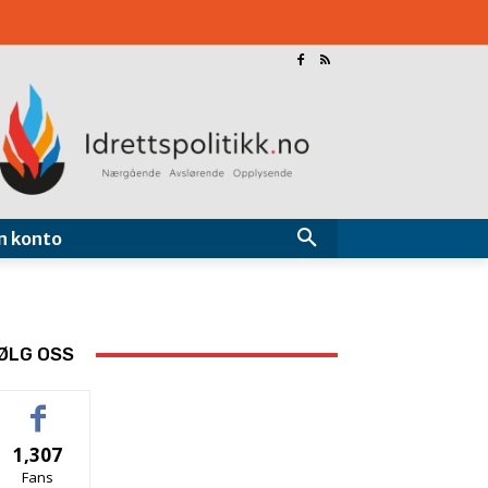
n konto
ØLG OSS
1,307
Fans