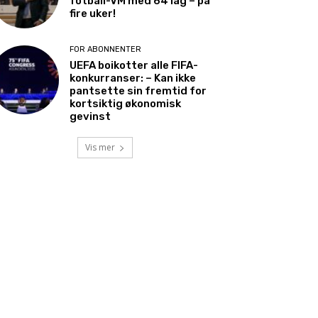
fotball-VM med 64 lag – på
fire uker!
FOR ABONNENTER
UEFA boikotter alle FIFA-
konkurranser: – Kan ikke
pantsette sin fremtid for
kortsiktig økonomisk
gevinst
Vis mer