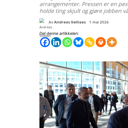
arrangementer. Pressen er en pest 
holde ting skjult og gjøre jobben v
Av
Andreas Selliaas
1. mai 2026
Del denne artikkelen: