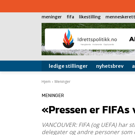
meninger
fifa
likestilling
menneskerett
ledige stillinger
nyhetsbrev
Hjem
Meninger
MENINGER
«Pressen er FIFAs 
VANCOUVER: FIFA (og UEFA) har str
delegater og andre personer som e