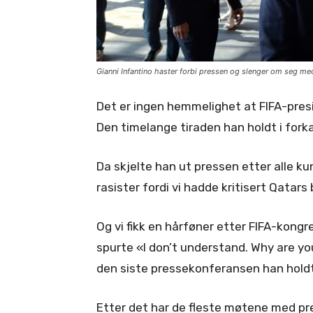
Gianni Infantino haster forbi pressen og slenger om seg med 
Det er ingen hemmelighet at FIFA-presi
Den timelange tiraden han holdt i forka
Da skjelte han ut pressen etter alle ku
rasister fordi vi hadde kritisert Qatar
Og vi fikk en hårføner etter FIFA-kongre
spurte «I don’t understand. Why are yo
den siste pressekonferansen han holdt
Etter det har de fleste møtene med p