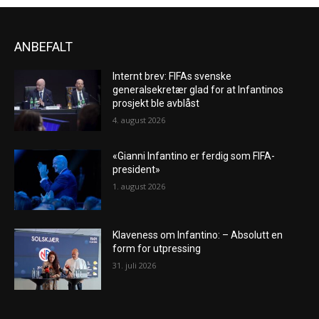
ANBEFALT
Internt brev: FIFAs svenske
generalsekretær glad for at Infantinos
prosjekt ble avblåst
4. august 2026
«Gianni Infantino er ferdig som FIFA-
president»
1. august 2026
Klaveness om Infantino: – Absolutt en
form for utpressing
31. juli 2026