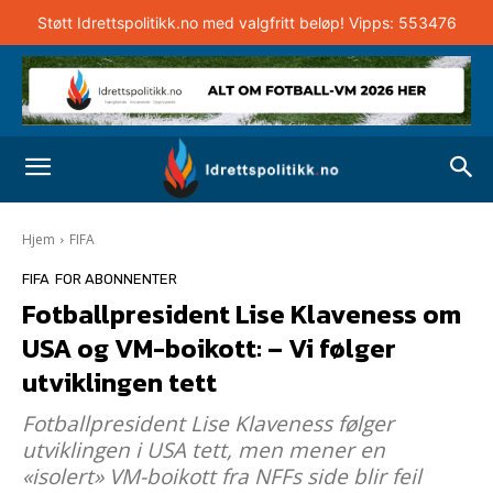
Støtt Idrettspolitikk.no med valgfritt beløp! Vipps: 553476
Hjem
FIFA
FIFA
FOR ABONNENTER
Fotballpresident Lise Klaveness om
USA og VM-boikott: – Vi følger
utviklingen tett
Fotballpresident Lise Klaveness følger
utviklingen i USA tett, men mener en
«isolert» VM-boikott fra NFFs side blir feil