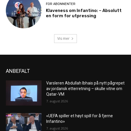
FOR ABONNENTER
Klaveness om Infantino: – Absolutt
en form for utpressing
Vis mer
ANBEFALT
Varsleren Abdullah Ibhais på nytt pågrepet
av jordansk etterretning – skulle vitne om
Qatar-VM
7. august 2026
«UEFA spiller et høyt spill for å fjerne
Infantino»
7. august 2026