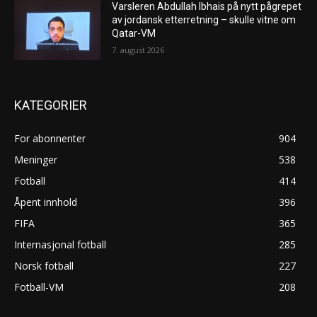
Varsleren Abdullah Ibhais på nytt pågrepet
av jordansk etterretning – skulle vitne om
Qatar-VM
7. august 2026
KATEGORIER
For abonnenter
904
Meninger
538
Fotball
414
Åpent innhold
396
FIFA
365
Internasjonal fotball
285
Norsk fotball
227
Fotball-VM
208