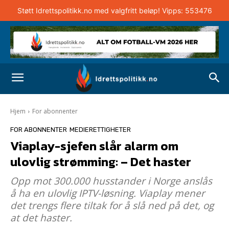
Støtt Idrettspolitikk.no med valgfritt beløp! Vipps: 553476
Hjem
For abonnenter
FOR ABONNENTER
MEDIERETTIGHETER
Viaplay-sjefen slår alarm om
ulovlig strømming: – Det haster
Opp mot 300.000 husstander i Norge anslås
å ha en ulovlig IPTV-løsning. Viaplay mener
det trengs flere tiltak for å slå ned på det, og
at det haster.