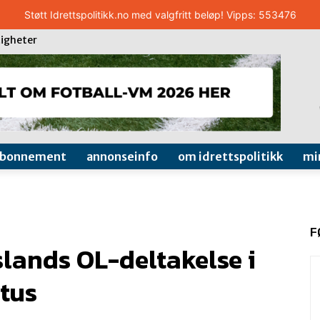
Støtt Idrettspolitikk.no med valgfritt beløp! Vipps: 553476
igheter
abonnement
annonseinfo
om idrettspolitikk
mi
F
lands OL-deltakelse i
atus