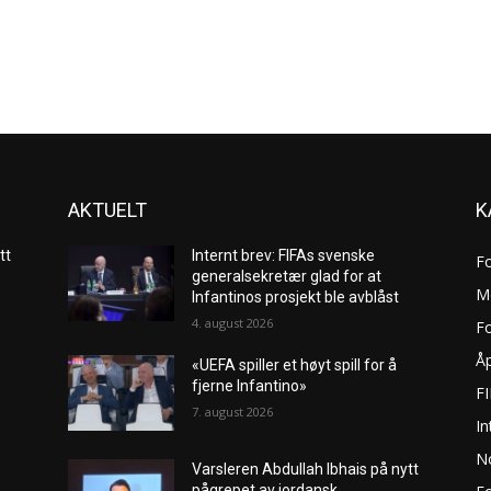
AKTUELT
K
tt
Internt brev: FIFAs svenske
F
generalsekretær glad for at
M
Infantinos prosjekt ble avblåst
4. august 2026
Fo
Åp
«UEFA spiller et høyt spill for å
fjerne Infantino»
F
7. august 2026
In
No
Varsleren Abdullah Ibhais på nytt
pågrepet av jordansk