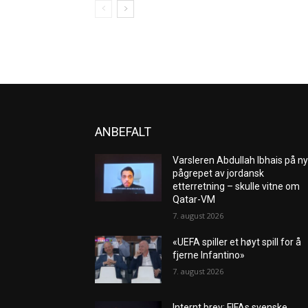
ANBEFALT
Varsleren Abdullah Ibhais på ny
pågrepet av jordansk
etterretning – skulle vitne om
Qatar-VM
7. august 2026
«UEFA spiller et høyt spill for å
fjerne Infantino»
7. august 2026
Internt brev: FIFAs svenske