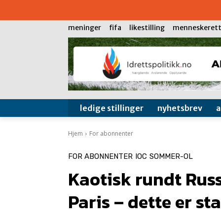
meninger
fifa
likestilling
menneskerett
ledige stillinger
nyhetsbrev
Hjem
For abonnenter
FOR ABONNENTER
IOC
SOMMER-OL
Kaotisk rundt Russ
Paris – dette er st