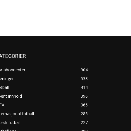
ATEGORIER
or abonnenter
904
eninger
538
tball
414
ent innhold
396
IFA
365
ternasjonal fotball
285
rsk fotball
227