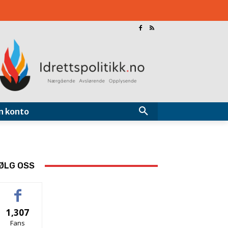
n konto
ØLG OSS
1,307
Fans