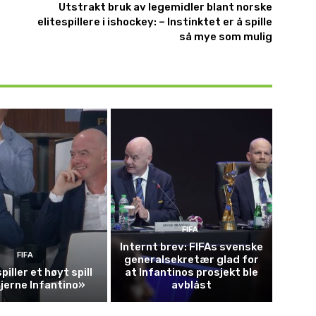
Utstrakt bruk av legemidler blant norske
elitespillere i ishockey: – Instinktet er å spille
så mye som mulig
FIFA
Internt brev: FIFAs svenske
FIFA
generalsekretær glad for
piller et høyt spill
at Infantinos prosjekt ble
fjerne Infantino»
avblåst