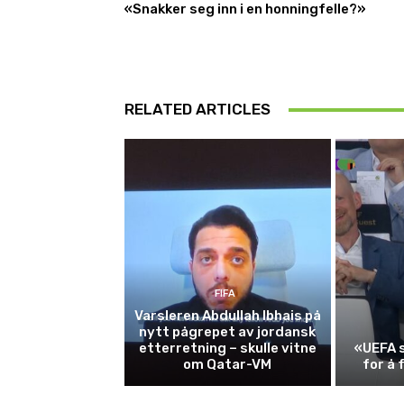
«Snakker seg inn i en honningfelle?»
RELATED ARTICLES
FIFA
Varsleren Abdullah Ibhais på
nytt pågrepet av jordansk
etterretning – skulle vitne
«UEFA s
om Qatar-VM
for å 