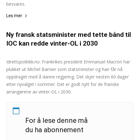
besvares.
Les mer
Ny fransk statsminister med tette bånd til
IOC kan redde vinter-OL i 2030
Andreas Selliaas
-
5. september 2024
0
Idrettspolitikk.no: Frankrikes president Emmanuel Macron har
plukket ut Michel Barnier som statsminister og han får nå
oppdraget med å danne regjering. Det skjer nesten 60 dager
etter nyvalget i sommer. Det er godt nytt for de franske
arrangørene av vinter-OL i 2030.
For å lese denne må
du ha abonnement