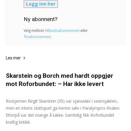
Logg inn her
Ny abonnent?
Velg mellom
Månedsabonnement
eller
Årsabonnement
.
Les mer
Skarstein og Borch med hardt oppgjør
mot Roforbundet: – Har ikke levert
NTB - Lars Eide og NTB -Stian Johnsen og Bernt Harald Brennevann
-
2. september 2024
0
Rostjernen Birgit Skarstein (35) var sjanseløs i seiersjakten,
men en intens sluttspurt ga henne sølv i Paralympics-finalen.
Etterpå var det mange å takke. Samtidig fikk Roforbundet
kraftig kritikk.