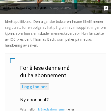
Andreas Selliaas og NTB-AFP
-
5. august 2024
0
Idrettspolitikk.no: Den algeriske bokseren Imane Khelif mener
seg utsatt for en bølge av hat på grunn av misoppfatninger om
kjønn, som hun sier «skader menneskeverdet». Hun får støtte
av IOC-president Thomas Bach, som peker på medias
håndtering av saken.
For å lese denne må
du ha abonnement
Logg inn her
Ny abonnent?
Velg mellom
Månedsabonnement
eller