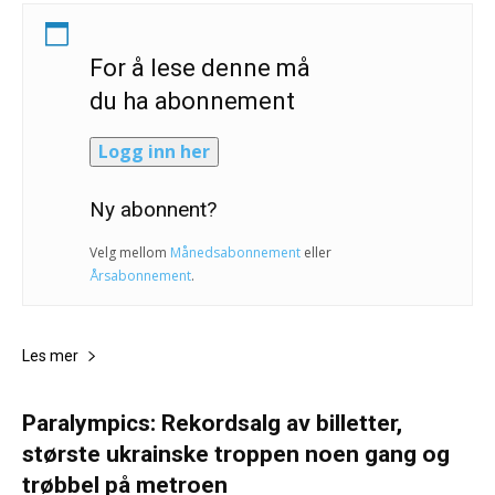
For å lese denne må
du ha abonnement
Logg inn her
Ny abonnent?
Velg mellom
Månedsabonnement
eller
Årsabonnement
.
Les mer
Paralympics: Rekordsalg av billetter,
største ukrainske troppen noen gang og
trøbbel på metroen
Andreas Selliaas og NTB
-
29. august 2024
0