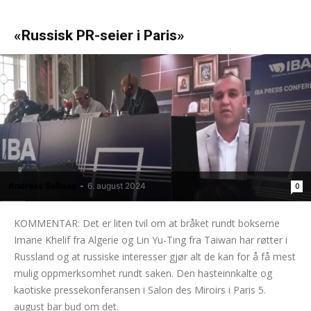
«Russisk PR-seier i Paris»
Andreas Selliaas
-
6. august 2024
0
KOMMENTAR: Det er liten tvil om at bråket rundt bokserne
Imane Khelif fra Algerie og Lin Yu-Ting fra Taiwan har røtter i
Russland og at russiske interesser gjør alt de kan for å få mest
mulig oppmerksomhet rundt saken. Den hasteinnkalte og
kaotiske pressekonferansen i Salon des Miroirs i Paris 5.
august bar bud om det.