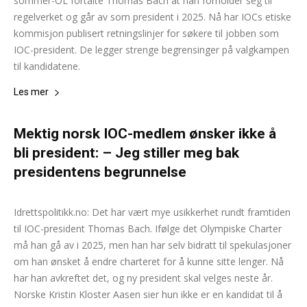
sommer-OL fortalte Thomas Bach at han forholder seg til
regelverket og går av som president i 2025. Nå har IOCs etiske
kommisjon publisert retningslinjer for søkere til jobben som
IOC-president. De legger strenge begrensinger på valgkampen
til kandidatene.
Les mer
Mektig norsk IOC-medlem ønsker ikke å
bli president: – Jeg stiller meg bak
presidentens begrunnelse
Andreas Selliaas
-
13. august 2024
0
Idrettspolitikk.no: Det har vært mye usikkerhet rundt framtiden
til IOC-president Thomas Bach. Ifølge det Olympiske Charter
må han gå av i 2025, men han har selv bidratt til spekulasjoner
om han ønsket å endre charteret for å kunne sitte lenger. Nå
har han avkreftet det, og ny president skal velges neste år.
Norske Kristin Kloster Aasen sier hun ikke er en kandidat til å