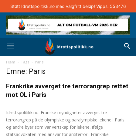
Støtt Idrettspolitikk.no med valgfritt beløp! Vipps: 553476
Hjem
Tags
Paris
Emne: Paris
Frankrike avverget tre terrorangrep rettet
mot OL i Paris
Andreas Selliaas
-
13. september 2024
0
Idrettspolitikk.no: Franske myndigheter avverget tre
terrorangrep på de olympiske og paralympiske lekene i Paris
og andre byer som var vertskap for lekene, ifølge
statsadvokaten med ansvar for antiterror i Frankrike.