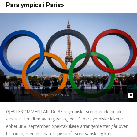
Paralympics i Paris»
Hans B. Skaset
-
11. september 2024
0
GJESTEKOMMENTAR: De 33. olympiske sommerlekene ble
avsluttet i midten av august, og de 10. paralympiske lekene
ebbet ut 8. september. Spektakulære arrangementer går over i
historien, men etterlater spørsmål som vanskelig kan