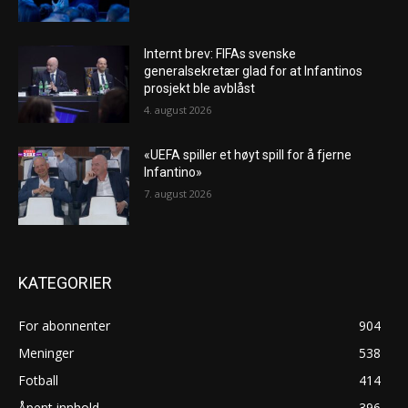
Internt brev: FIFAs svenske
generalsekretær glad for at Infantinos
prosjekt ble avblåst
4. august 2026
«UEFA spiller et høyt spill for å fjerne
Infantino»
7. august 2026
KATEGORIER
For abonnenter
904
Meninger
538
Fotball
414
Åpent innhold
396