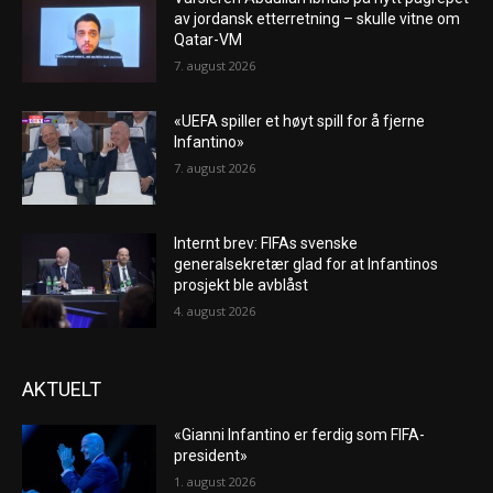
av jordansk etterretning – skulle vitne om
Qatar-VM
7. august 2026
«UEFA spiller et høyt spill for å fjerne
Infantino»
7. august 2026
Internt brev: FIFAs svenske
generalsekretær glad for at Infantinos
prosjekt ble avblåst
4. august 2026
AKTUELT
«Gianni Infantino er ferdig som FIFA-
president»
1. august 2026