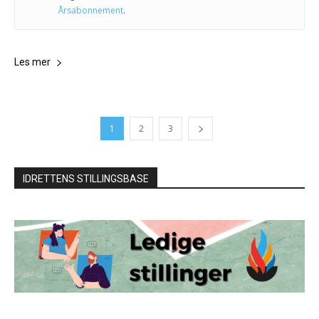
Årsabonnement
.
Les mer
1
2
3
IDRETTENS STILLINGSBASE