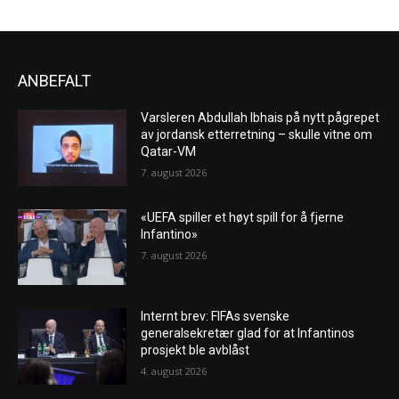
ANBEFALT
Varsleren Abdullah Ibhais på nytt pågrepet
av jordansk etterretning – skulle vitne om
Qatar-VM
7. august 2026
«UEFA spiller et høyt spill for å fjerne
Infantino»
7. august 2026
Internt brev: FIFAs svenske
generalsekretær glad for at Infantinos
prosjekt ble avblåst
4. august 2026