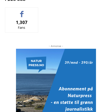
1,307
Fans
- Annonse -