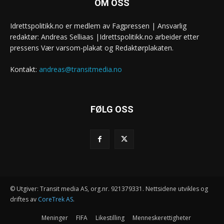
OM OSS
Idrettspolitikk.no er medlem av Fagpressen | Ansvarlig
redaktør: Andreas Selliaas |Idrettspolitikk.no arbeider etter
pressens Vær varsom-plakat og Redaktørplakaten.
Kontakt:
andreas@transitmedia.no
FØLG OSS
© Utgiver: Transit media AS, org.nr. 921379331. Nettsidene utvikles og
driftes av
CoreTrek AS
.
Meninger
FIFA
Likestilling
Menneskerettigheter