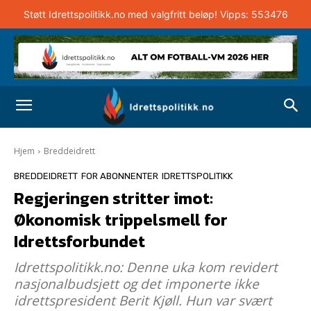
Støtt Idrettspolitikk.no med valgfritt beløp! Vipps: 553476
Hjem
Breddeidrett
BREDDEIDRETT
FOR ABONNENTER
IDRETTSPOLITIKK
Regjeringen stritter imot:
Økonomisk trippelsmell for
Idrettsforbundet
Idrettspolitikk.no: Denne uka kom revidert
nasjonalbudsjett og det imponerte ikke
idrettspresident Berit Kjøll. Hun var svært