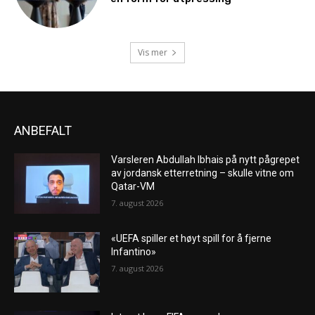
Vis mer
ANBEFALT
Varsleren Abdullah Ibhais på nytt pågrepet
av jordansk etterretning – skulle vitne om
Qatar-VM
7. august 2026
«UEFA spiller et høyt spill for å fjerne
Infantino»
7. august 2026