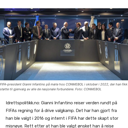
FIFA-president Gianni Infantino på møte hos CONMEBOL i oktober i 2022, der han fikk
støtte til gjenvalg av alle de nasjonale forbundene. Foto: CONMEBOL
Idrettspolitikk.no: Gianni Infantino reiser verden rundt på
FIFAs regning for å drive valgkamp. Det har han gjort fra
han ble valgt i 2016 og internt i FIFA har dette skapt stor
misnøye. Rett etter at han ble valgt ønsket han å reise