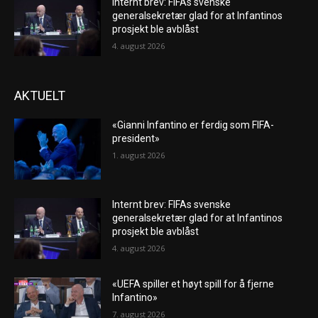
Internt brev: FIFAs svenske
generalsekretær glad for at Infantinos
prosjekt ble avblåst
4. august 2026
AKTUELT
«Gianni Infantino er ferdig som FIFA-
president»
1. august 2026
Internt brev: FIFAs svenske
generalsekretær glad for at Infantinos
prosjekt ble avblåst
4. august 2026
«UEFA spiller et høyt spill for å fjerne
Infantino»
7. august 2026