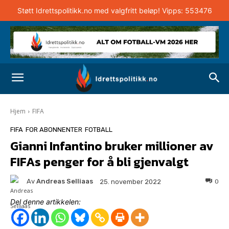
Støtt Idrettspolitikk.no med valgfritt beløp! Vipps: 553476
Hjem
FIFA
FIFA
FOR ABONNENTER
FOTBALL
Gianni Infantino bruker millioner av
FIFAs penger for å bli gjenvalgt
Av
Andreas Selliaas
0
25. november 2022
Del denne artikkelen: