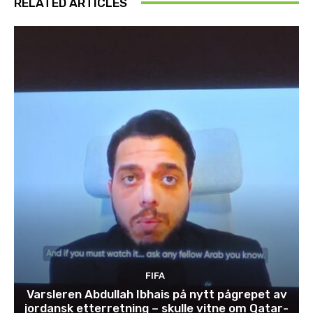
RELATED ARTICLES
FIFA
Varsleren Abdullah Ibhais på nytt pågrepet av
jordansk etterretning – skulle vitne om Qatar-