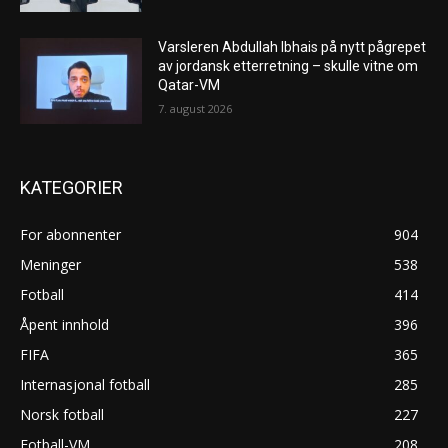
Varsleren Abdullah Ibhais på nytt pågrepet
av jordansk etterretning – skulle vitne om
Qatar-VM
7. august 2026
KATEGORIER
For abonnenter
904
Meninger
538
Fotball
414
Åpent innhold
396
FIFA
365
Internasjonal fotball
285
Norsk fotball
227
Fotball-VM
208