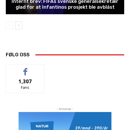
Internt brev: FIFAs svenske generalsekretær
glad for at Infantinos prosjekt ble avblåst
FØLG OSS
1,307
Fans
- Annonse -