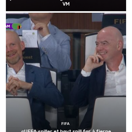
VM
FIFA
«UEFA spiller et høyt spill for å fjerne