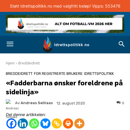
Støtt Idrettspolitikk.no med valgfritt beløp! Vipps: 553476
Hjem
Breddeidrett
BREDDEIDRETT
FOR REGISTRERTE BRUKERE
IDRETTSPOLITIKK
«Fadderbarna ønsker foreldrene på
sidelinja»
Av
Andreas Selliaas
0
12. august 2020
Del denne artikkelen: