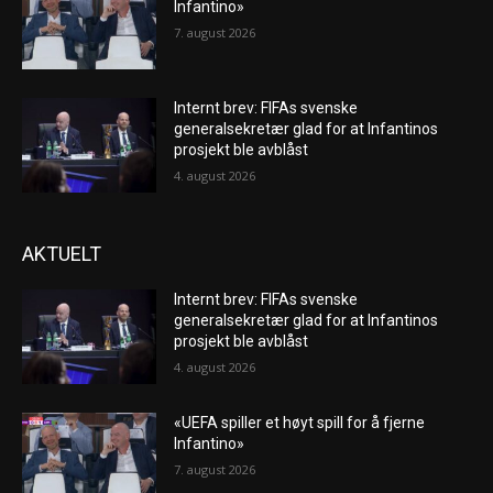
Infantino»
7. august 2026
Internt brev: FIFAs svenske
generalsekretær glad for at Infantinos
prosjekt ble avblåst
4. august 2026
AKTUELT
Internt brev: FIFAs svenske
generalsekretær glad for at Infantinos
prosjekt ble avblåst
4. august 2026
«UEFA spiller et høyt spill for å fjerne
Infantino»
7. august 2026