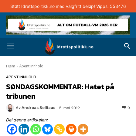
Støtt Idrettspolitikk.no med valgfritt beløp! Vipps: 553476
Hjem
Åpent innhold
ÅPENT INNHOLD
SØNDAGSKOMMENTAR: Hatet på
tribunen
Av
Andreas Selliaas
0
5. mai 2019
Del denne artikkelen: