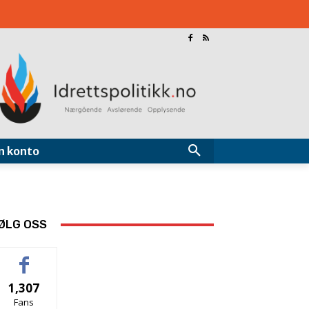
n konto
ØLG OSS
1,307
Fans