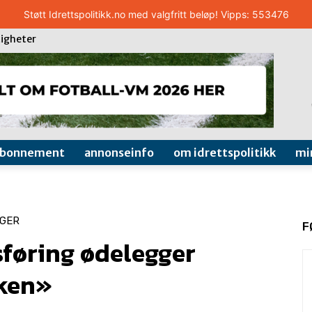
Støtt Idrettspolitikk.no med valgfritt beløp! Vipps: 553476
igheter
abonnement
annonseinfo
om idrettspolitikk
mi
NGER
F
føring ødelegger
kken»