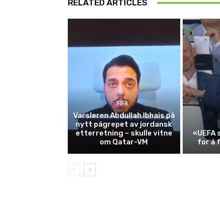
RELATED ARTICLES
FIFA
Varsleren Abdullah Ibhais på
nytt pågrepet av jordansk
etterretning – skulle vitne
«UEFA s
om Qatar-VM
for å 