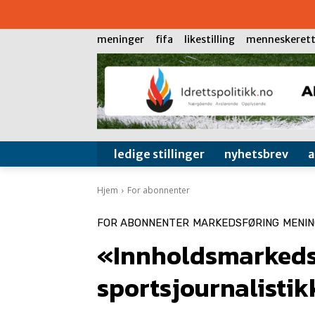
meninger
fifa
likestilling
menneskerett
ledige stillinger
nyhetsbrev
Hjem
For abonnenter
FOR ABONNENTER
MARKEDSFØRING
MENI
«Innholdsmarkeds
sportsjournalisti