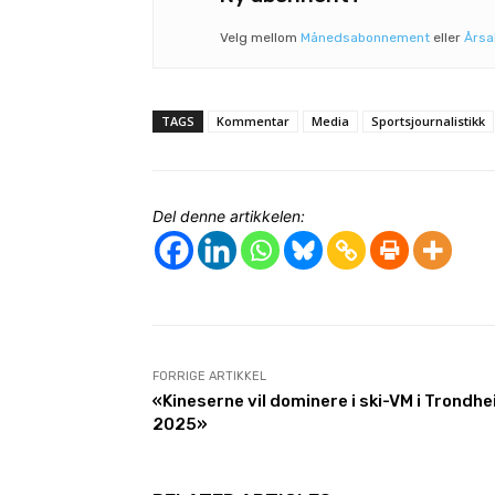
Velg mellom
Månedsabonnement
eller
Års
TAGS
Kommentar
Media
Sportsjournalistikk
Del denne artikkelen:
FORRIGE ARTIKKEL
«Kineserne vil dominere i ski-VM i Trondhe
2025»