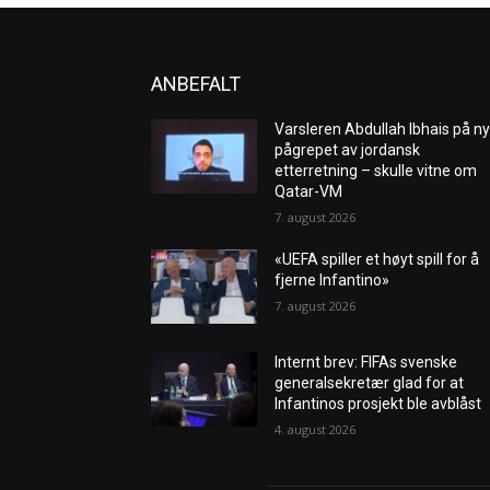
ANBEFALT
Varsleren Abdullah Ibhais på ny
pågrepet av jordansk
etterretning – skulle vitne om
Qatar-VM
7. august 2026
«UEFA spiller et høyt spill for å
fjerne Infantino»
7. august 2026
Internt brev: FIFAs svenske
generalsekretær glad for at
Infantinos prosjekt ble avblåst
4. august 2026