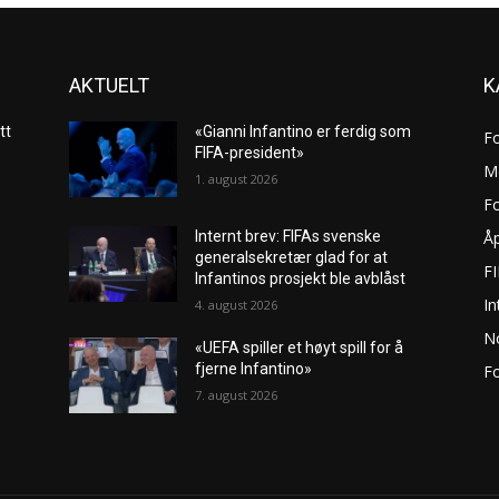
AKTUELT
K
tt
«Gianni Infantino er ferdig som
F
FIFA-president»
M
1. august 2026
Fo
Åp
Internt brev: FIFAs svenske
generalsekretær glad for at
F
Infantinos prosjekt ble avblåst
In
4. august 2026
No
«UEFA spiller et høyt spill for å
fjerne Infantino»
Fo
7. august 2026