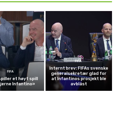
FIFA
Internt brev: FIFAs svenske
FIFA
generalsekretær glad for
piller et høyt spill
at Infantinos prosjekt ble
fjerne Infantino»
avblåst