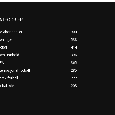
ATEGORIER
or abonnenter
904
eninger
538
tball
414
ent innhold
396
IFA
365
ternasjonal fotball
285
rsk fotball
227
tball-VM
208