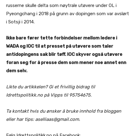
russerne skulle delta som nøytrale utøvere under OL i
Pyeongchang i 2018 på grunn av dopingen som var avslørt
i Sotsji i 2014.
Ikke bare fører tette forbindelser mellom ledere i
WADA og IOC til at presset på utøvere som taler
antidopingens sak blir tøff. IOC skyver også utøvere
foran seg for å presse dem som mener noe annet enn
dem selv.
Likte du artikkelen? Gi et frivillig bidrag til
Idrettspolitikk.no på Vipps til 95754675.
Ta kontakt hvis du ønsker å bruke innhold fra bloggen
eller har tips: aselliaas@gmail.com.
Følg Idrettspolitikk.no på Facebook: