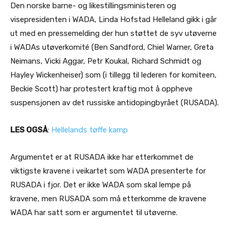
Den norske barne- og likestillingsministeren og
visepresidenten i WADA, Linda Hofstad Helleland gikk i går
ut med en pressemelding der hun støttet de syv utøverne
i WADAs utøverkomité (Ben Sandford, Chiel Warner, Greta
Neimans, Vicki Aggar, Petr Koukal, Richard Schmidt og
Hayley Wickenheiser) som (i tillegg til lederen for komiteen,
Beckie Scott) har protestert kraftig mot å oppheve
suspensjonen av det russiske antidopingbyrået (RUSADA).
LES OGSÅ
:
Hellelands tøffe kamp
Argumentet er at RUSADA ikke har etterkommet de
viktigste kravene i veikartet som WADA presenterte for
RUSADA i fjor. Det er ikke WADA som skal lempe på
kravene, men RUSADA som må etterkomme de kravene
WADA har satt som er argumentet til utøverne.