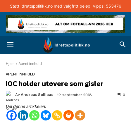
Støtt Idrettspolitikk.no med valgfritt beløp! Vipps: 553476
Hjem
Åpent innhold
ÅPENT INNHOLD
IOC holder utøvere som gisler
Av
Andreas Selliaas
0
19. september 2018
Del denne artikkelen: