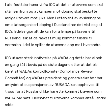
I alle festtaler hører vi fra IOC at det er utøverne som skal
stå i sentrum og at kampen mot doping skal beskytte
ærlige utøvere mot juks. Men i etterkant av avsløringene
om statsorganisert doping i Russland har det vist seg at
IOCs ledelse gjør alt de kan for å lempe på kravene til
Russland, slik at de raskest mulig kommer tilbake til
normalen. I dette spiller de utøverne opp mot hverandre.
IOC utøver sterk innflytelse på WADA og dette har vi nok
en gang fått bevis på de siste dagene etter at det ble
kjent at WADAs kontrollkomité (Compliance Review
Committee) og WADAs president og generalsekretær har
antydet at suspensjonen av RUSADA kan oppheves til
tross for at Russland ikke har etterkommet kravene som
WADA har satt. Hensynet til utøverne kommer altså i andre
rekke.