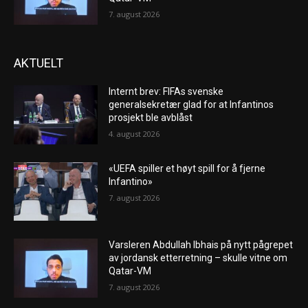
7. august 2026
AKTUELT
Internt brev: FIFAs svenske
generalsekretær glad for at Infantinos
prosjekt ble avblåst
4. august 2026
«UEFA spiller et høyt spill for å fjerne
Infantino»
7. august 2026
Varsleren Abdullah Ibhais på nytt pågrepet
av jordansk etterretning – skulle vitne om
Qatar-VM
7. august 2026