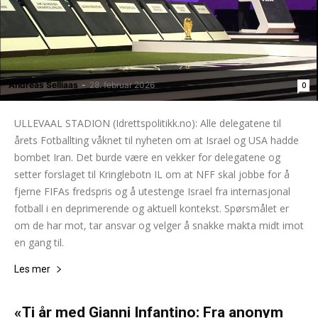
Andreas Selliaas
-
28. februar 2026
0
ULLEVAAL STADION (Idrettspolitikk.no): Alle delegatene til
årets Fotballting våknet til nyheten om at Israel og USA hadde
bombet Iran. Det burde være en vekker for delegatene og
setter forslaget til Kringlebotn IL om at NFF skal jobbe for å
fjerne FIFAs fredspris og å utestenge Israel fra internasjonal
fotball i en deprimerende og aktuell kontekst. Spørsmålet er
om de har mot, tar ansvar og velger å snakke makta midt imot
en gang til.
Les mer
«Ti år med Gianni Infantino: Fra anonym