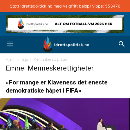
Støtt Idrettspolitikk.no med valgfritt beløp! Vipps: 553476
Hjem
Tags
Menneskerettigheter
Emne: Menneskerettigheter
«For mange er Klaveness det eneste
demokratiske håpet i FIFA»