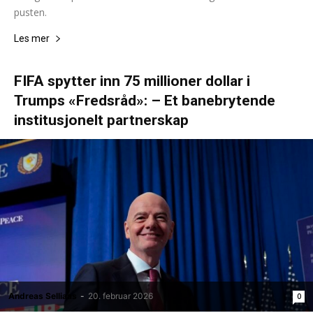
pusten.
Les mer
FIFA spytter inn 75 millioner dollar i
Trumps «Fredsråd»: – Et banebrytende
institusjonelt partnerskap
Andreas Selliaas
-
20. februar 2026
0