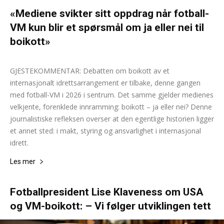
«Mediene svikter sitt oppdrag når fotball-
VM kun blir et spørsmål om ja eller nei til
boikott»
Stanis Elsborg
-
30. januar 2026
0
GJESTEKOMMENTAR: Debatten om boikott av et
internasjonalt idrettsarrangement er tilbake, denne gangen
med fotball-VM i 2026 i sentrum. Det samme gjelder medienes
velkjente, forenklede innramming: boikott – ja eller nei? Denne
journalistiske refleksen overser at den egentlige historien ligger
et annet sted: i makt, styring og ansvarlighet i internasjonal
idrett.
Les mer
Fotballpresident Lise Klaveness om USA
og VM-boikott: – Vi følger utviklingen tett