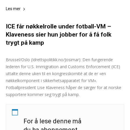
Les mer
ICE får nøkkelrolle under fotball-VM –
Klaveness sier hun jobber for å få folk
trygt på kamp
Andreas Selliaas
-
16. februar 2026
0
Brussel/Oslo (Idrettspolitikk.no/Josimar): Den fungerende
lederen for U.S. Immigration and Customs Enforcement (ICE)
uttalte denne uken til en kongresskomité at de er «en
nøkkelkomponent i sikkerhetsapparatet for VM».
Fotballpresident Lise Klaveness håper de sørger for at norske
supportere kommer seg trygt på kamp.
For å lese denne må
du ha abonnement