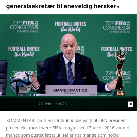
generalsekretær til eneveldig hersker»
Andreas Selliaas
-
25. februar 2026
0
KOMMENTAR: Da Gianni Infantino ble valgt til FIFA-president
på den ekstraordinære FIFA-kongressen i Zurich i 2016 var det
mange som pustet lettet ut. Nå er det mange som holder