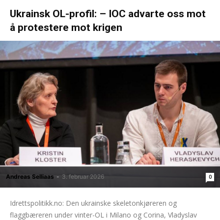
Ukrainsk OL-profil: – IOC advarte oss mot
å protestere mot krigen
Andreas Selliaas
-
3. februar 2026
0
Idrettspolitikk.no: Den ukrainske skeletonkjøreren og
flaggbæreren under vinter-OL i Milano og Corina, Vladyslav