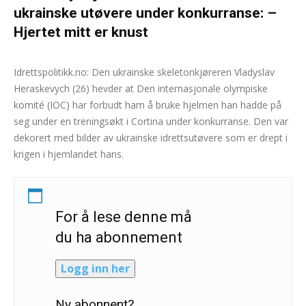
ukrainske utøvere under konkurranse: –
Hjertet mitt er knust
Andreas Selliaas
-
10. februar 2026
0
Idrettspolitikk.no: Den ukrainske skeletonkjøreren Vladyslav
Heraskevych (26) hevder at Den internasjonale olympiske
komité (IOC) har forbudt ham å bruke hjelmen han hadde på
seg under en treningsøkt i Cortina under konkurranse. Den var
dekorert med bilder av ukrainske idrettsutøvere som er drept i
krigen i hjemlandet hans.
For å lese denne må
du ha abonnement
Logg inn her
Ny abonnent?