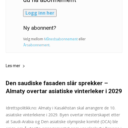
Logg inn her
Ny abonnent?
Velg mellom
Månedsabonnement
eller
Årsabonnement
.
Les mer
Den saudiske fasaden slår sprekker –
Almaty overtar asiatiske vinterleker i 2029
Andreas Selliaas
-
10. februar 2026
0
Idrettspolitikk.no: Almaty i Kasakhstan skal arrangere de 10.
asiatiske vinterlekene i 2029. Byen overtar mesterskapet etter
at Saudi-Arabia og Den asiatiske olympiske komité (OCA) ble