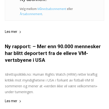
Velg mellom
Månedsabonnement
eller
Årsabonnement
.
Les mer
Ny rapport: – Mer enn 90.000 mennesker
har blitt deportert fra de elleve VM-
vertsbyene i USA
Andreas Selliaas og Samindra Kunti
-
6. februar 2026
0
Idrettspolitikk.no: Human Rights Watch (HRW) retter kraftig
kritikk mot myndighetene i USA i forkant av fotball-VM til
sommeren og mener at «verden ikke vil være velkommen»
under turneringen.
Les mer