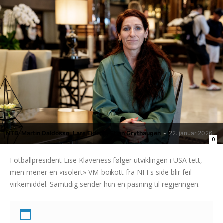
NTB-Martin Daldosso, Lars Eide og Stian Grythaugen
-
22. januar 2026
0
Fotballpresident Lise Klaveness følger utviklingen i USA tett,
men mener en «isolert» VM-boikott fra NFFs side blir feil
virkemiddel. Samtidig sender hun en pasning til regjeringen.