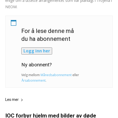
enige om å utsette arrangementet som var planlagt i Trojena i
NEOM.
For å lese denne må
du ha abonnement
Logg inn her
Ny abonnent?
Velg mellom
Månedsabonnement
eller
Årsabonnement
.
Les mer
IOC forbyr hjelm med bilder av døde