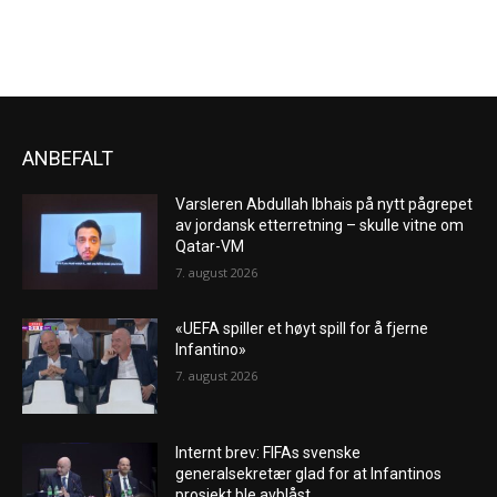
ANBEFALT
Varsleren Abdullah Ibhais på nytt pågrepet
av jordansk etterretning – skulle vitne om
Qatar-VM
7. august 2026
«UEFA spiller et høyt spill for å fjerne
Infantino»
7. august 2026
Internt brev: FIFAs svenske
generalsekretær glad for at Infantinos
prosjekt ble avblåst