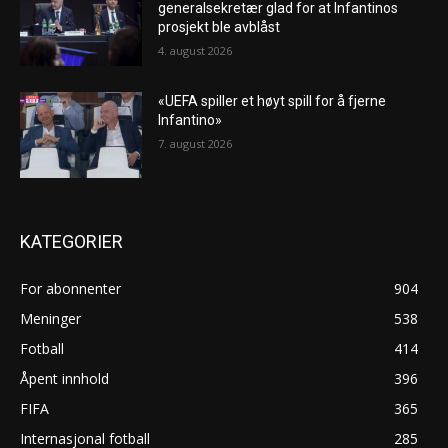
generalsekretær glad for at Infantinos
prosjekt ble avblåst
4. august 2026
«UEFA spiller et høyt spill for å fjerne
Infantino»
7. august 2026
KATEGORIER
For abonnenter
904
Meninger
538
Fotball
414
Åpent innhold
396
FIFA
365
Internasjonal fotball
285