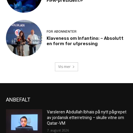
FIFA-president»
FOR ABONNENTER
Klaveness om Infantino: – Absolutt
en form for utpressing
Vis mer
ANBEFALT
Varsleren Abdullah Ibhais på nytt pågrepet
av jordansk etterretning – skulle vitne om
Qatar-VM
7. august 2026