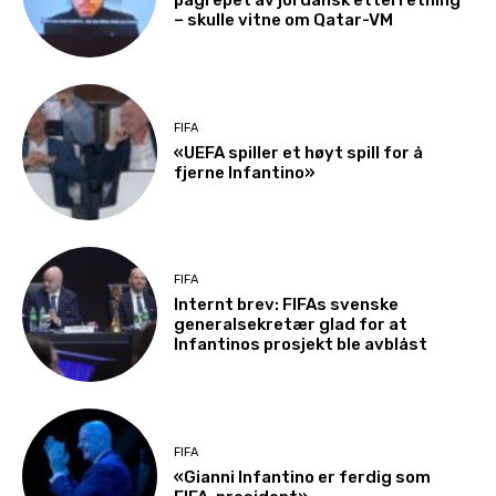
pågrepet av jordansk etterretning
– skulle vitne om Qatar-VM
FIFA
«UEFA spiller et høyt spill for å
fjerne Infantino»
FIFA
Internt brev: FIFAs svenske
generalsekretær glad for at
Infantinos prosjekt ble avblåst
FIFA
«Gianni Infantino er ferdig som