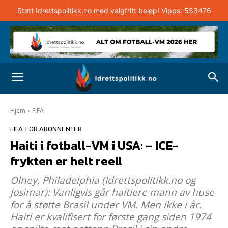
Støtt Idrettspolitikk.no med valgfritt beløp! Vipps: 553476
Hjem
FIFA
FIFA
FOR ABONNENTER
Haiti i fotball-VM i USA: – ICE-
frykten er helt reell
Olney, Philadelphia (Idrettspolitikk.no og
Josimar): Vanligvis går haitiere mann av huse
for å støtte Brasil under VM. Men ikke i år.
Haiti er kvalifisert for første gang siden 1974