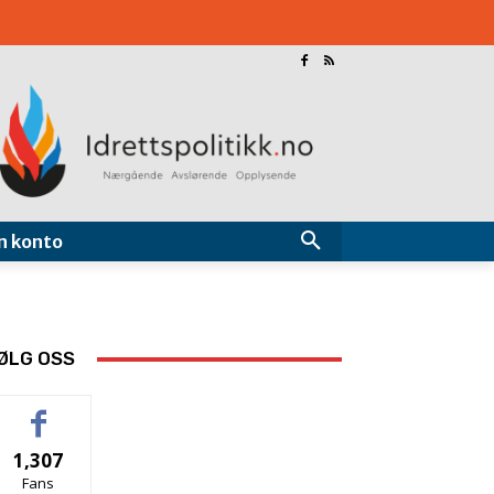
n konto
ØLG OSS
1,307
Fans