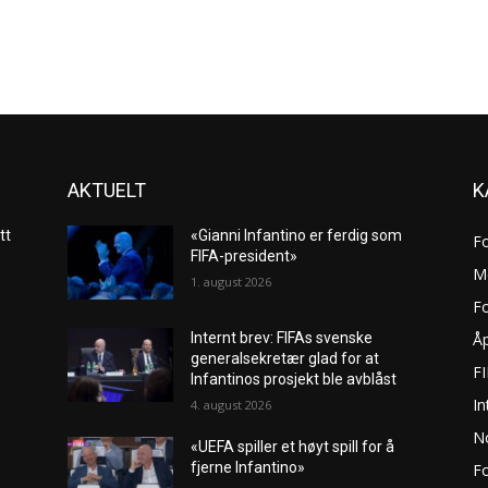
AKTUELT
K
tt
«Gianni Infantino er ferdig som
F
FIFA-president»
M
1. august 2026
Fo
Åp
Internt brev: FIFAs svenske
generalsekretær glad for at
F
Infantinos prosjekt ble avblåst
In
4. august 2026
No
«UEFA spiller et høyt spill for å
fjerne Infantino»
Fo