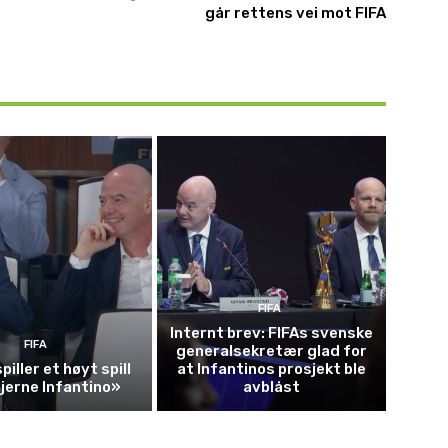
går rettens vei mot FIFA
FIFA
Internt brev: FIFAs svenske
FIFA
generalsekretær glad for
piller et høyt spill
at Infantinos prosjekt ble
fjerne Infantino»
avblåst