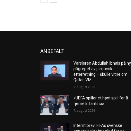
ANBEFALT
Varsleren Abdullah Ibhais på ny
pågrepet av jordansk
etterretning – skulle vitne om
Qatar-VM
7. august 2026
«UEFA spiller et høyt spill for å
fjerne Infantino»
7. august 2026
Internt brev: FIFAs svenske
generalsekretær glad for at