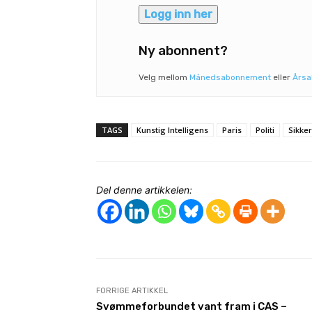
Logg inn her
Ny abonnent?
Velg mellom
Månedsabonnement
eller
Års
TAGS
Kunstig Intelligens
Paris
Politi
Sikke
Del denne artikkelen:
FORRIGE ARTIKKEL
Svømmeforbundet vant fram i CAS –