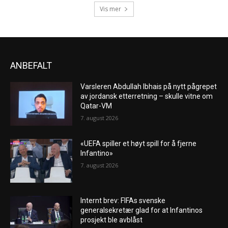
Vis mer
ANBEFALT
Varsleren Abdullah Ibhais på nytt pågrepet
av jordansk etterretning – skulle vitne om
Qatar-VM
7. august 2026
«UEFA spiller et høyt spill for å fjerne
Infantino»
7. august 2026
Internt brev: FIFAs svenske
generalsekretær glad for at Infantinos
prosjekt ble avblåst