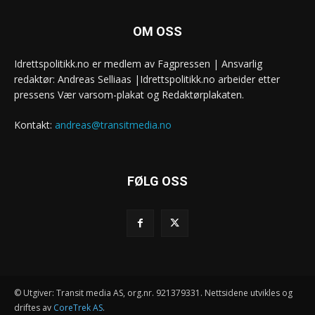
OM OSS
Idrettspolitikk.no er medlem av Fagpressen | Ansvarlig
redaktør: Andreas Selliaas |Idrettspolitikk.no arbeider etter
pressens Vær varsom-plakat og Redaktørplakaten.
Kontakt:
andreas@transitmedia.no
FØLG OSS
© Utgiver: Transit media AS, org.nr. 921379331. Nettsidene utvikles og
driftes av
CoreTrek AS
.