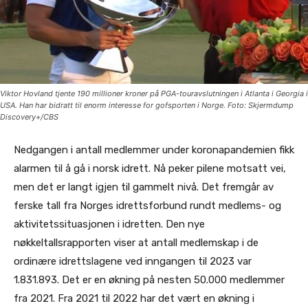
Viktor Hovland tjente 190 millioner kroner på PGA-touravslutningen i Atlanta i Georgia i
USA. Han har bidratt til enorm interesse for gofsporten i Norge. Foto: Skjermdump
Discovery+/CBS
Nedgangen i antall medlemmer under koronapandemien fikk
alarmen til å gå i norsk idrett. Nå peker pilene motsatt vei,
men det er langt igjen til gammelt nivå. Det fremgår av
ferske tall fra Norges idrettsforbund rundt medlems- og
aktivitetssituasjonen i idretten. Den nye
nøkkeltallsrapporten viser at antall medlemskap i de
ordinære idrettslagene ved inngangen til 2023 var
1.831.893. Det er en økning på nesten 50.000 medlemmer
fra 2021. Fra 2021 til 2022 har det vært en økning i