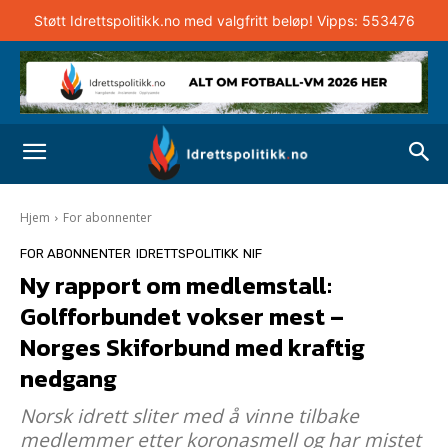
Støtt Idrettspolitikk.no med valgfritt beløp! Vipps: 553476
Hjem
For abonnenter
FOR ABONNENTER
IDRETTSPOLITIKK
NIF
Ny rapport om medlemstall:
Golfforbundet vokser mest –
Norges Skiforbund med kraftig
nedgang
Norsk idrett sliter med å vinne tilbake
medlemmer etter koronasmell og har mistet