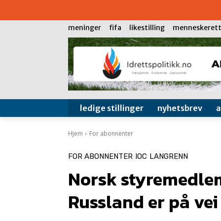
meninger
fifa
likestilling
menneskerett
ledige stillinger
nyhetsbrev
Hjem
For abonnenter
FOR ABONNENTER
IOC
LANGRENN
Norsk styremedlem 
Russland er på vei 