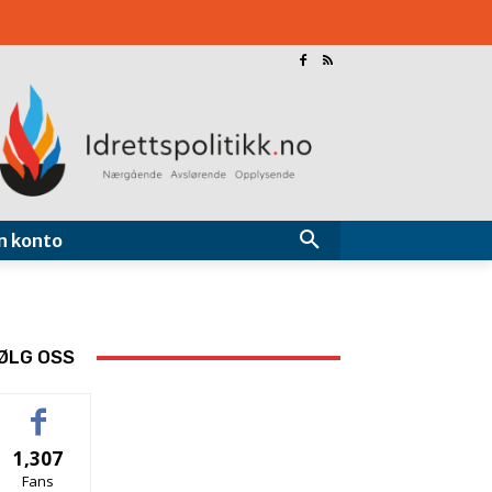
n konto
ØLG OSS
1,307
Fans