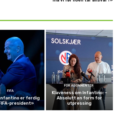
må vi før noen tar ansvar?»
FOR ABONNENTER
FIFA
Klaveness om Infantino: –
Infantino er ferdig
Absolutt en form for
FIFA-president»
utpressing