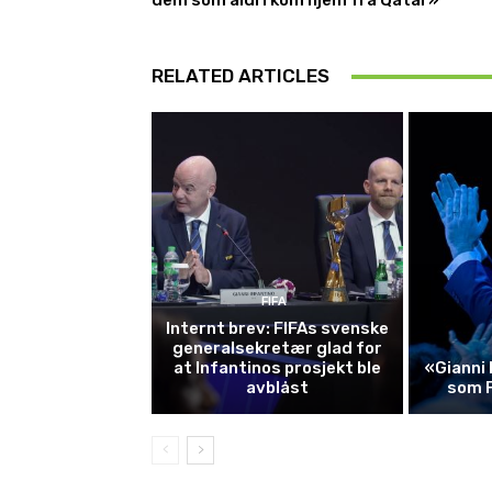
dem som aldri kom hjem fra Qatar»
RELATED ARTICLES
FIFA
Internt brev: FIFAs svenske
generalsekretær glad for
at Infantinos prosjekt ble
«Gianni 
avblåst
som 