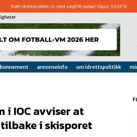
Støtt Idrettspolitikk.no med valgfritt beløp! Vipps: 553476
igheter
abonnement
annonseinfo
om idrettspolitikk
mi
F
i IOC avviser at
tilbake i skisporet