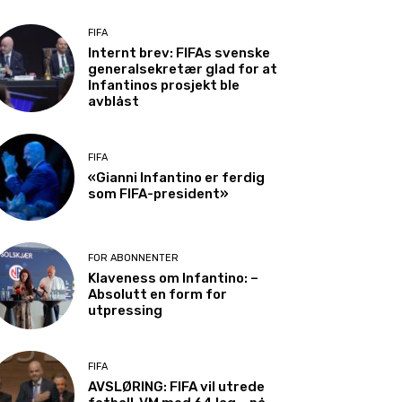
FIFA
Internt brev: FIFAs svenske
generalsekretær glad for at
Infantinos prosjekt ble
avblåst
FIFA
«Gianni Infantino er ferdig
som FIFA-president»
FOR ABONNENTER
Klaveness om Infantino: –
Absolutt en form for
utpressing
FIFA
AVSLØRING: FIFA vil utrede