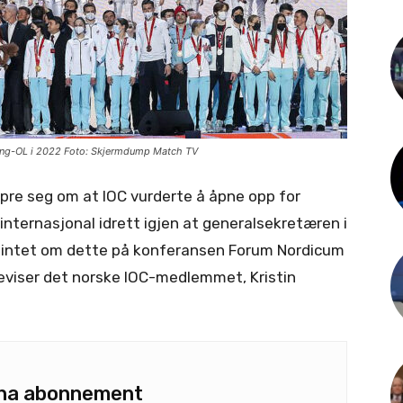
ijing-OL i 2022 Foto: Skjermdump Match TV
spre seg om at IOC vurderte å åpne opp for
 i internasjonal idrett igjen at generalsekretæren i
 hintet om dette på konferansen Forum Nordicum
akeviser det norske IOC-medlemmet, Kristin
u ha abonnement