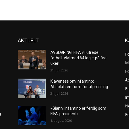
AKTUELT
K
AVSLØRING: FIFA vil utrede
F
fotball-VM med 64 lag – på fire
M
uker!
31. juli 2026
Fo
Åp
Klaveness om Infantino: –
Absolutt en form for utpressing
F
31. juli 2026
In
No
«Gianni Infantino er ferdig som
g
FIFA-president»
Fo
1. august 2026