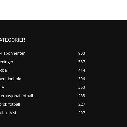
ATEGORIER
or abonnenter
903
eninger
537
tball
414
ent innhold
396
IFA
363
ternasjonal fotball
285
rsk fotball
227
tball-VM
207