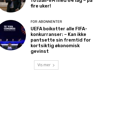
fotball-VM med 64 lag – på
fire uker!
FOR ABONNENTER
UEFA boikotter alle FIFA-
konkurranser: – Kan ikke
pantsette sin fremtid for
kortsiktig økonomisk
gevinst
Vis mer