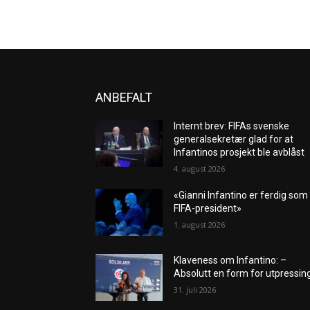
ANBEFALT
Internt brev: FIFAs svenske
generalsekretær glad for at
Infantinos prosjekt ble avblåst
4. august 2026
«Gianni Infantino er ferdig som
FIFA-president»
1. august 2026
Klaveness om Infantino: –
Absolutt en form for utpressin
31. juli 2026