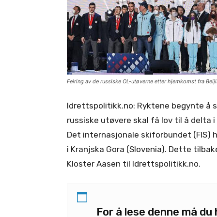
Feiring av de russiske OL-utøverne etter hjemkomst fra Be
Idrettspolitikk.no: Ryktene begynte å 
russiske utøvere skal få lov til å delta
Det internasjonale skiforbundet (FIS)
i Kranjska Gora (Slovenia). Dette tilb
Kloster Aasen til Idrettspolitikk.no.
For å lese denne må d