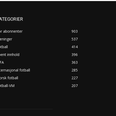
ATEGORIER
or abonnenter
903
eninger
537
tball
414
ent innhold
396
IFA
363
ternasjonal fotball
285
rsk fotball
227
tball-VM
207