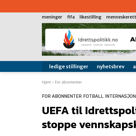
meninger
fifa
likestilling
menneskerett
ledige stillinger
nyhetsbrev
Hjem
For abonnenter
FOR ABONNENTER
FOTBALL
INTERNASJON
UEFA til Idrettspoli
stoppe vennskaps