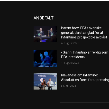
ANBEFALT
Internt brev: FIFAs svenske
generalsekretær glad for at
Infantinos prosjekt ble avblåst
4. august 2026
«Gianni Infantino er ferdig som
FIFA-president»
1. august 2026
Klaveness om Infantino: –
Absolutt en form for utpressin
31. juli 2026