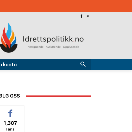
n konto
ØLG OSS
1,307
Fans