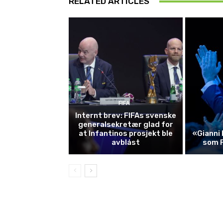
RELATED ARTICLES
FIFA
Internt brev: FIFAs svenske
generalsekretær glad for
at Infantinos prosjekt ble
«Gianni 
avblåst
som 