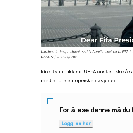
Ukrainas fotballpresident, Andriy Pavelko snakker til FIFA-k
UEFA. Skjermdump FIFA
Idrettspolitikk.no. UEFA ønsker ikke 
med andre europeiske nasjoner.
For å lese denne må d
Logg inn her