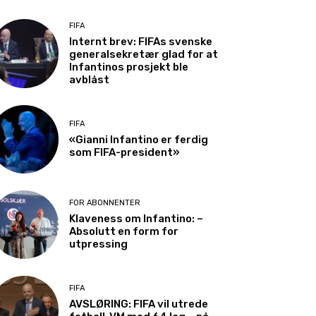
FIFA
Internt brev: FIFAs svenske
generalsekretær glad for at
Infantinos prosjekt ble
avblåst
FIFA
«Gianni Infantino er ferdig
som FIFA-president»
FOR ABONNENTER
Klaveness om Infantino: –
Absolutt en form for
utpressing
FIFA
AVSLØRING: FIFA vil utrede