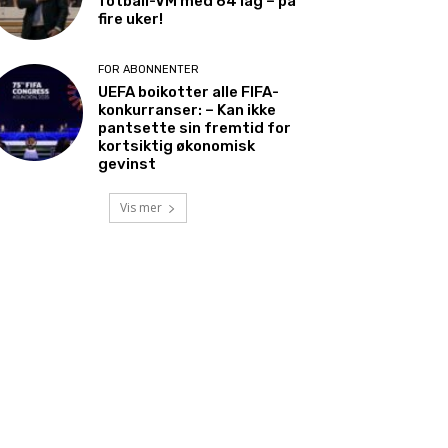
fotball-VM med 64 lag – på
fire uker!
FOR ABONNENTER
UEFA boikotter alle FIFA-
konkurranser: – Kan ikke
pantsette sin fremtid for
kortsiktig økonomisk
gevinst
Vis mer