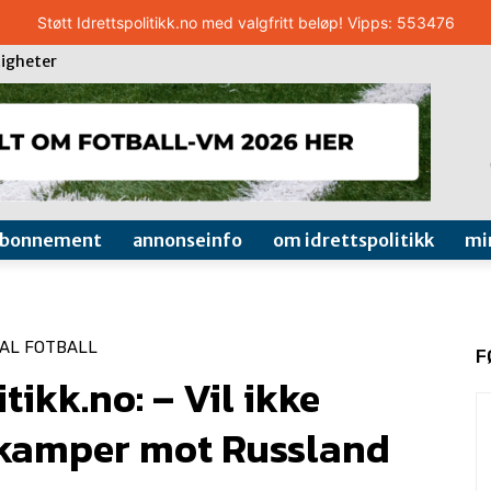
Støtt Idrettspolitikk.no med valgfritt beløp! Vipps: 553476
igheter
abonnement
annonseinfo
om idrettspolitikk
mi
AL FOTBALL
F
tikk.no: – Vil ikke
kamper mot Russland