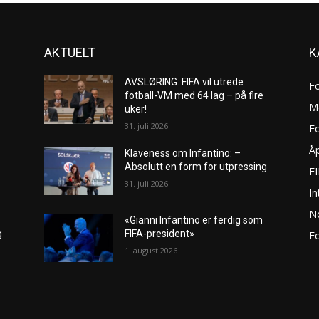
AKTUELT
K
AVSLØRING: FIFA vil utrede
F
fotball-VM med 64 lag – på fire
M
uker!
31. juli 2026
Fo
Åp
Klaveness om Infantino: –
Absolutt en form for utpressing
F
31. juli 2026
In
No
«Gianni Infantino er ferdig som
g
FIFA-president»
Fo
1. august 2026