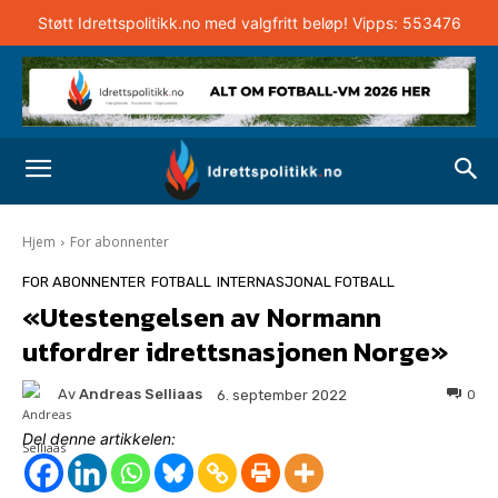
Støtt Idrettspolitikk.no med valgfritt beløp! Vipps: 553476
Hjem
For abonnenter
FOR ABONNENTER
FOTBALL
INTERNASJONAL FOTBALL
«Utestengelsen av Normann
utfordrer idrettsnasjonen Norge»
Av
Andreas Selliaas
0
6. september 2022
Del denne artikkelen: