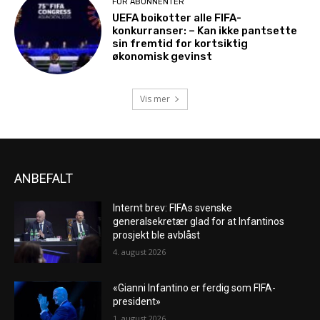
FOR ABONNENTER
UEFA boikotter alle FIFA-
konkurranser: – Kan ikke pantsette
sin fremtid for kortsiktig
økonomisk gevinst
Vis mer
ANBEFALT
Internt brev: FIFAs svenske
generalsekretær glad for at Infantinos
prosjekt ble avblåst
4. august 2026
«Gianni Infantino er ferdig som FIFA-
president»
1. august 2026