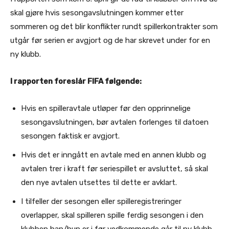
skal gjøre hvis sesongavslutningen kommer etter
sommeren og det blir konflikter rundt spillerkontrakter som
utgår før serien er avgjort og de har skrevet under for en
ny klubb.
I rapporten foreslår FIFA følgende:
Hvis en spilleravtale utløper før den opprinnelige
sesongavslutningen, bør avtalen forlenges til datoen
sesongen faktisk er avgjort.
Hvis det er inngått en avtale med en annen klubb og
avtalen trer i kraft før seriespillet er avsluttet, så skal
den nye avtalen utsettes til dette er avklart.
I tilfeller der sesongen eller spilleregistreringer
overlapper, skal spilleren spille ferdig sesongen i den
klubben han/hun er i før vedkommende går til ny klubb,