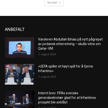
Vis mer
ANBEFALT
Varsleren Abdullah Ibhais på nytt pågrepet
av jordansk etterretning – skulle vitne om
Qatar-VM
7. august 2026
«UEFA spiller et høyt spill for å fjerne
Infantino»
7. august 2026
Internt brev: FIFAs svenske
generalsekretær glad for at Infantinos
prosjekt ble avblåst
4. august 2026