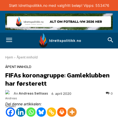
Støtt Idrettspolitikk.no med valgfritt beløp! Vipps: 553476
Hjem
Åpent innhold
ÅPENT INNHOLD
FIFAs koronagruppe: Gamleklubben
har førsterett
Av
Andreas Selliaas
0
6. april 2020
Del denne artikkelen: