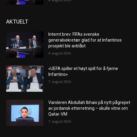
AKTUELT
Internt brev: FIFAs svenske
generalsekretær glad for at Infantinos
prosjekt ble avblåst
4. august 2026
«UEFA spiller et høyt spill for å fjerne
Infantino»
7. august 2026
Varsleren Abdullah Ibhais på nytt pågrepet
av jordansk etterretning – skulle vitne om
Qatar-VM
7. august 2026