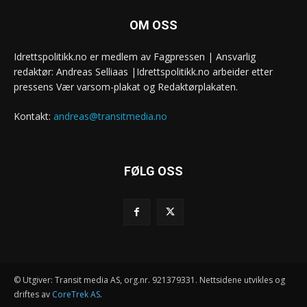
OM OSS
Idrettspolitikk.no er medlem av Fagpressen | Ansvarlig
redaktør: Andreas Selliaas |Idrettspolitikk.no arbeider etter
pressens Vær varsom-plakat og Redaktørplakaten.
Kontakt:
andreas@transitmedia.no
FØLG OSS
© Utgiver: Transit media AS, org.nr. 921379331. Nettsidene utvikles og
driftes av
CoreTrek AS
.