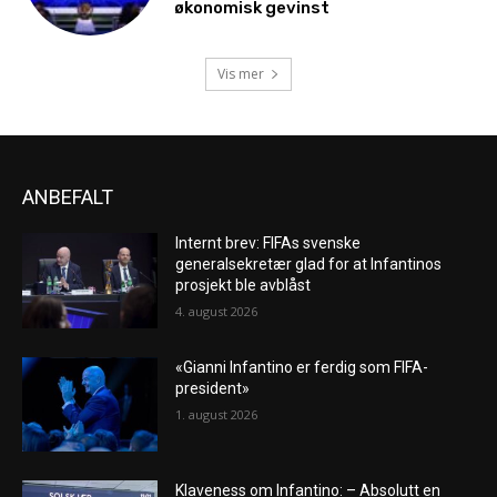
økonomisk gevinst
Vis mer
ANBEFALT
Internt brev: FIFAs svenske
generalsekretær glad for at Infantinos
prosjekt ble avblåst
4. august 2026
«Gianni Infantino er ferdig som FIFA-
president»
1. august 2026
Klaveness om Infantino: – Absolutt en