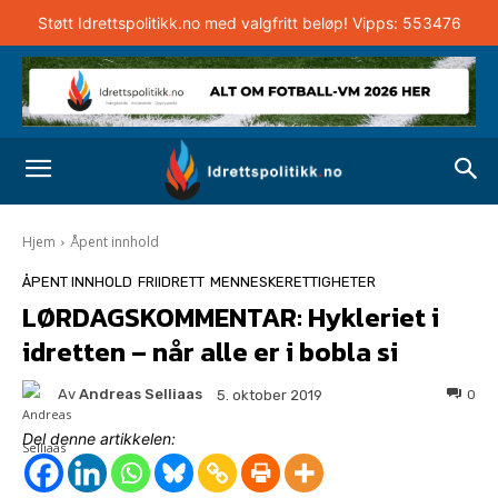
Støtt Idrettspolitikk.no med valgfritt beløp! Vipps: 553476
Hjem
Åpent innhold
ÅPENT INNHOLD
FRIIDRETT
MENNESKERETTIGHETER
LØRDAGSKOMMENTAR: Hykleriet i
idretten – når alle er i bobla si
Av
Andreas Selliaas
0
5. oktober 2019
Del denne artikkelen: