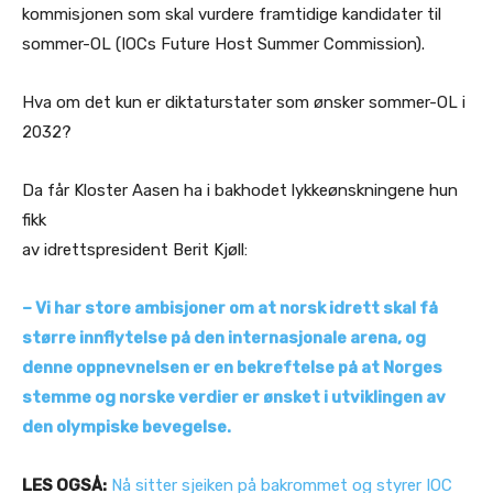
kommisjonen som skal vurdere framtidige kandidater til
sommer-OL (IOCs Future Host Summer Commission).
Hva om det kun er diktaturstater som ønsker sommer-OL i
2032?
Da får Kloster Aasen ha i bakhodet lykkeønskningene hun
fikk
av idrettspresident Berit Kjøll:
– Vi har store ambisjoner om at norsk idrett skal få
større innflytelse på den internasjonale arena, og
denne oppnevnelsen er en bekreftelse på at Norges
stemme og norske verdier er ønsket i utviklingen av
den olympiske bevegelse.
LES OGSÅ:
Nå sitter sjeiken på bakrommet og styrer IOC