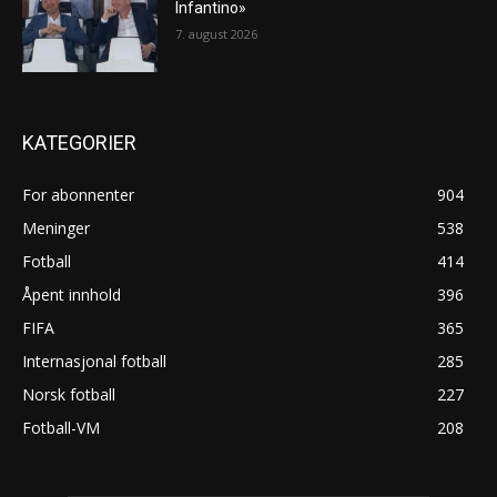
Infantino»
7. august 2026
KATEGORIER
For abonnenter
904
Meninger
538
Fotball
414
Åpent innhold
396
FIFA
365
Internasjonal fotball
285
Norsk fotball
227
Fotball-VM
208