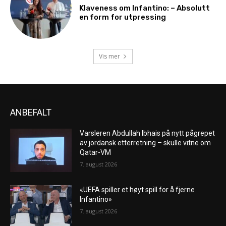
Klaveness om Infantino: – Absolutt
en form for utpressing
Vis mer
ANBEFALT
Varsleren Abdullah Ibhais på nytt pågrepet
av jordansk etterretning – skulle vitne om
Qatar-VM
7. august 2026
«UEFA spiller et høyt spill for å fjerne
Infantino»
7. august 2026