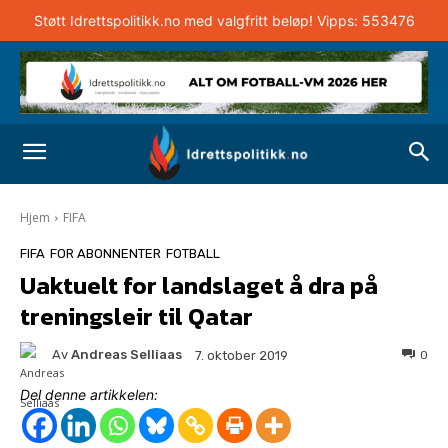
Støtt Idrettspolitikk.no med valgfritt beløp! Vipps: 553476
Hjem
FIFA
FIFA
FOR ABONNENTER
FOTBALL
Uaktuelt for landslaget å dra på
treningsleir til Qatar
Av
Andreas Selliaas
0
7. oktober 2019
Del denne artikkelen: