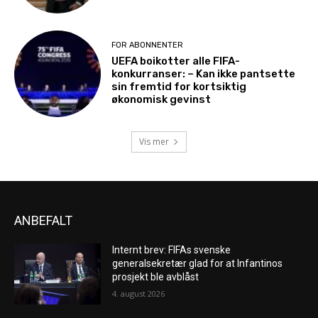
FOR ABONNENTER
UEFA boikotter alle FIFA-
konkurranser: – Kan ikke pantsette
sin fremtid for kortsiktig
økonomisk gevinst
Vis mer
ANBEFALT
Internt brev: FIFAs svenske
generalsekretær glad for at Infantinos
prosjekt ble avblåst
4. august 2026