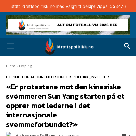
Støtt Idrettspolitikk.no med valgfritt beløp! Vipps: 553476
Hjem
Doping
DOPING
FOR ABONNENTER
IDRETTSPOLITIKK_NYHETER
«Er protestene mot den kinesiske
svømmeren Sun Yang starten på et
opprør mot lederne i det
internasjonale
svømmeforbundet?»
Av
Andreas Selliaas
0