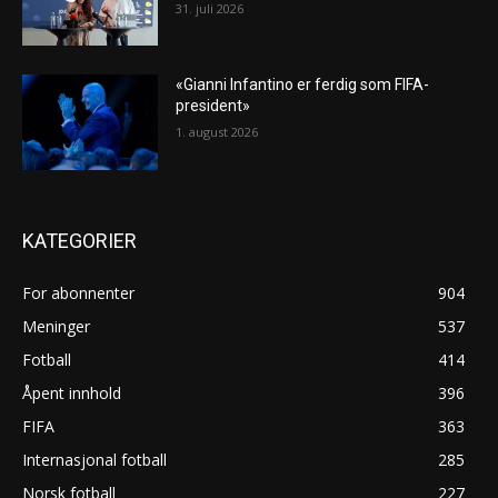
31. juli 2026
«Gianni Infantino er ferdig som FIFA-
president»
1. august 2026
KATEGORIER
For abonnenter
904
Meninger
537
Fotball
414
Åpent innhold
396
FIFA
363
Internasjonal fotball
285
Norsk fotball
227