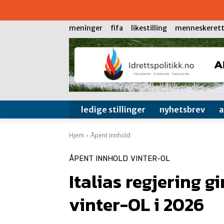
meninger
fifa
likestilling
menneskerett
ledige stillinger
nyhetsbrev
Hjem
Åpent innhold
ÅPENT INNHOLD
VINTER-OL
Italias regjering gi
vinter-OL i 2026