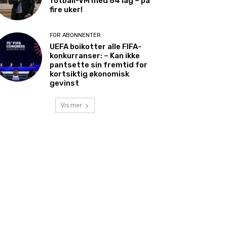
fotball-VM med 64 lag – på
fire uker!
FOR ABONNENTER
UEFA boikotter alle FIFA-
konkurranser: – Kan ikke
pantsette sin fremtid for
kortsiktig økonomisk
gevinst
Vis mer