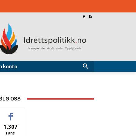
n konto
ØLG OSS
1,307
Fans