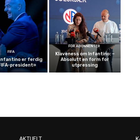
FOR ABONNENTER
FIFA
Klaveness om Infantino: –
Infantino er ferdig
Absolutt en form for
FIFA-president»
utpressing
AKTUELT
K