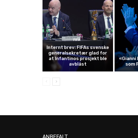
FIFA
Internt brev: FIFAs svenske
generalsekretær glad for
at Infantinos prosjekt ble
«Gianni 
avblåst
som 
ANBEFALT