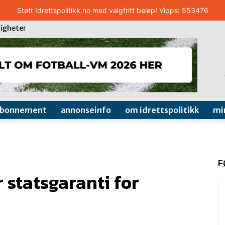
Støtt Idrettspolitikk.no med valgfritt beløp! Vipps: 553476
igheter
abonnement
annonseinfo
om idrettspolitikk
mi
F
r statsgaranti for