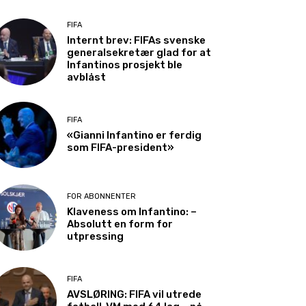
FIFA
Internt brev: FIFAs svenske
generalsekretær glad for at
Infantinos prosjekt ble
avblåst
FIFA
«Gianni Infantino er ferdig
som FIFA-president»
FOR ABONNENTER
Klaveness om Infantino: –
Absolutt en form for
utpressing
FIFA
AVSLØRING: FIFA vil utrede