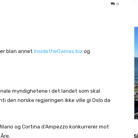
0
der blan annet
InsidetheGames.biz
og
onale myndighetene i det landet som skal
ti den norske regjeringen ikke ville gi Oslo da
. Milano og Cortina d’Ampezzo konkurrerer mot
Åre.
S