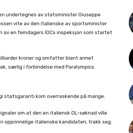
nen undertegnes av statsminister Giuseppe
ressen vite av den italienske av sportsminister
en av en femdagers IOCs inspeksjon som startet
milliarder kroner og omfatter blant annet
ak, særlig i forbindelse med Paralympics.
å gi statsgaranti kom overraskende på mange.
signaler om at den en italiensk OL-søknad ville
en opprinnelige italienske kandidaten, trakk seg.