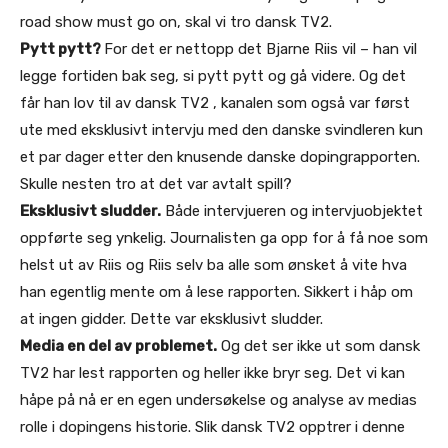
road show must go on, skal vi tro dansk TV2.
Pytt pytt?
For det er nettopp det Bjarne Riis vil – han vil
legge fortiden bak seg, si pytt pytt og gå videre. Og det
får han lov til av dansk TV2 , kanalen som også var først
ute med eksklusivt intervju med den danske svindleren kun
et par dager etter den knusende danske dopingrapporten.
Skulle nesten tro at det var avtalt spill?
Eksklusivt sludder.
Både intervjueren og intervjuobjektet
oppførte seg ynkelig. Journalisten ga opp for å få noe som
helst ut av Riis og Riis selv ba alle som ønsket å vite hva
han egentlig mente om å lese rapporten. Sikkert i håp om
at ingen gidder. Dette var eksklusivt sludder.
Media en del av problemet.
Og det ser ikke ut som dansk
TV2 har lest rapporten og heller ikke bryr seg. Det vi kan
håpe på nå er en egen undersøkelse og analyse av medias
rolle i dopingens historie. Slik dansk TV2 opptrer i denne