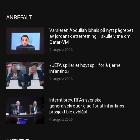
ANBEFALT
Varsleren Abdullah Ibhais på nytt pågrepet
av jordansk etterretning – skulle vitne om
Qatar-VM
7. august 2026
«UEFA spiller et høyt spill for å fjerne
Infantino»
7. august 2026
Internt brev: FIFAs svenske
generalsekretær glad for at Infantinos
prosjekt ble avblåst
4. august 2026