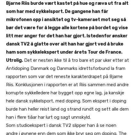
Bjarne Riis burde vært kastet på hue og ræva ut fra alt
som har med sykkelsport. De gangene han får
mikrofonen opp i ansiktet og tv-kameraet mot seg så
bør det være for å legge alle kortene på bordet og vise
litt mer anger for det han har gjort. Istedenfor ønsker
dansk TV2 å glatte over alt han har gjort ved å bruke
ham som sykkelekspert under årets Tour de France.
Utrolig.
Det er nesten ikke til å tro bare et par uker etter at
Antidoping Danmark og Danmarks idrettsforbund la fram
rapporten som var det reneste karakterdrapet på Bjarne
Riis. Konklusjonen i rapporten er at Riis sammen med andre
korrupte sykkelledere har bygget opp egne lag, ja kanskje
hele dansk sykkelsport, med doping. Som ekspert i doping
burde han heller reist land og strand rundt og sett alle dem
han i flere tiåar har lurt og sagt unnskyld.
Som studioekspert i dansk TV2 slipper han å se noen
andre i øynene enn dem som ikke bryr seg om doping. The