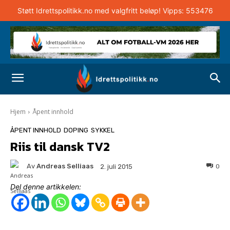
Støtt Idrettspolitikk.no med valgfritt beløp! Vipps: 553476
Hjem
Åpent innhold
ÅPENT INNHOLD
DOPING
SYKKEL
Riis til dansk TV2
Av
Andreas Selliaas
0
2. juli 2015
Del denne artikkelen: