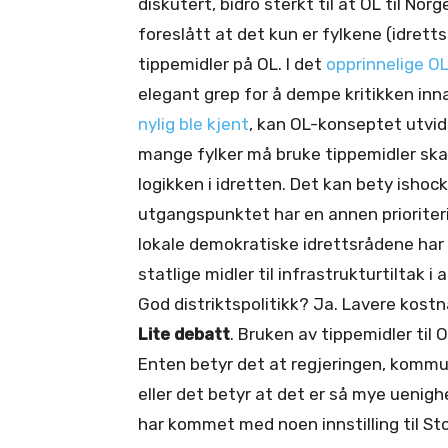
diskutert, bidro sterkt til at OL til Nor
foreslått at det kun er fylkene (idret
tippemidler på OL. I det
opprinnelige OL
elegant grep for å dempe kritikken inn
nylig ble kjent
, kan OL-konseptet utvides
mange fylker må bruke tippemidler skal O
logikken i idretten. Det kan bety ishock
utgangspunktet har en annen prioriter
lokale demokratiske idrettsrådene har 
statlige midler til infrastrukturtiltak 
God distriktspolitikk? Ja. Lavere kost
Lite debatt
. Bruken av tippemidler til
Enten betyr det at regjeringen, kommu
eller det betyr at det er så mye uenigh
har kommet med noen innstilling til St