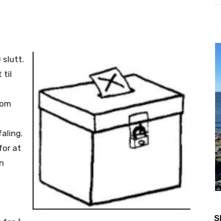
 slutt.
 til
som
aling.
or at
n
S