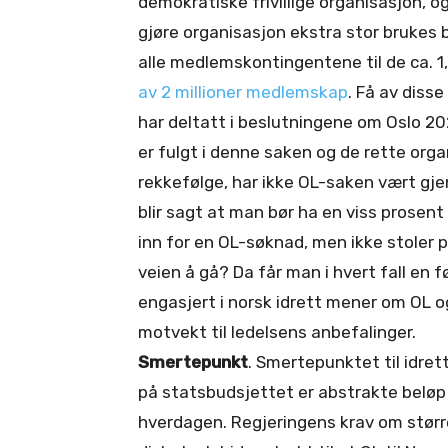
demokratiske frivillige organisasjon, og
gjøre organisasjon ekstra stor brukes
alle medlemskontingentene til de ca. 1
av 2 millioner medlemskap
. Få av diss
har deltatt i beslutningene om Oslo 202
er fulgt i denne saken og de rette orga
rekkefølge, har ikke OL-saken vært gj
blir sagt at man bør ha en viss prosent
inn for en OL-søknad, men ikke stoler
veien å gå? Da får man i hvert fall en 
engasjert i norsk idrett mener om OL 
motvekt til ledelsens anbefalinger.
Smertepunkt
. Smertepunktet til idret
på statsbudsjettet er abstrakte beløp f
hverdagen. Regjeringens krav om størr