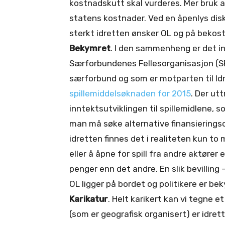
kostnadskutt skal vurderes. Mer bruk a
statens kostnader. Ved en åpenlys disk
sterkt idretten ønsker OL og på bekost
Bekymret
. I den sammenheng er det in
Særforbundenes Fellesorganisasjon (S
særforbund og som er motparten til I
spillemiddelsøknaden for 2015
. Der ut
inntektsutviklingen til spillemidlene,
man må søke alternative finansieringso
idretten finnes det i realiteten kun t
eller å åpne for spill fra andre aktører 
penger enn det andre. En slik bevilling –
OL ligger på bordet og politikere er be
Karikatur
. Helt karikert kan vi tegne 
(som er geografisk organisert) er idre