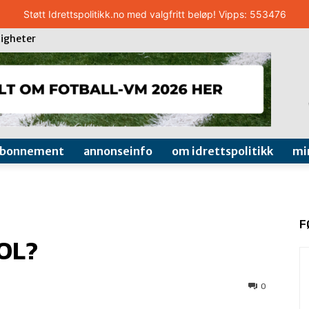
Støtt Idrettspolitikk.no med valgfritt beløp! Vipps: 553476
igheter
abonnement
annonseinfo
om idrettspolitikk
mi
F
OL?
0