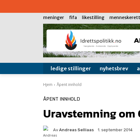
meninger
fifa
likestilling
menneskerett
ledige stillinger
nyhetsbrev
Hjem
Åpent innhold
ÅPENT INNHOLD
Uravstemning om 
Av
Andreas Selliaas
1. september 2014