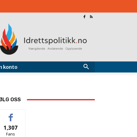
n konto
ØLG OSS
1,307
Fans