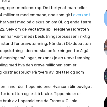
 for å
 begrepet medlemskap. Det betyr at man teller
,4 millioner medlemmene, noe som gir i
overkant
e har vært med på diskusjon om OL og enda færre
2. Selv om de vedtatte spillereglene i idretten
ner har vært med i beslutningsprosessen i riktig
enstand for uravstemning. Når det i OL-debatten
 oppslutning i den norske befolkningen for å gå
 på meningsmålinger, er kanskje en uravstemning
føling med hva den drøye millionen som er
og kostnadsbruk? På tvers av idretter og som
ten finner du i tippemidlene. Hva som blir bevilget
or idretten og lett å bruke. Tippemidler er
e bruk av tippemidlene da Tromsø-OL ble