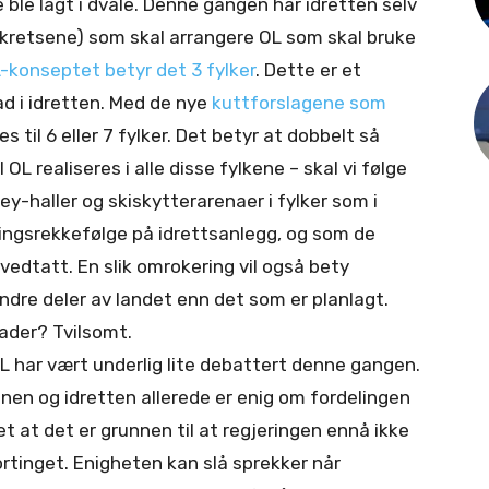
ge ble lagt i dvale. Denne gangen har idretten selv
tskretsene) som skal arrangere OL som skal bruke
-konseptet betyr det 3 fylker
. Dette er et
ad i idretten. Med de nye
kuttforslagene som
 til 6 eller 7 fylker. Det betyr at dobbelt så
L realiseres i alle disse fylkene – skal vi følge
ey-haller og skiskytterarenaer i fylker som i
ingsrekkefølge på idrettsanlegg, og som de
vedtatt. En slik omrokering vil også bety
i andre deler av landet enn det som er planlagt.
nader? Tvilsomt.
 OL har vært underlig lite debattert denne gangen.
nen og idretten allerede er enig om fordelingen
et at det er grunnen til at regjeringen ennå ikke
ortinget. Enigheten kan slå sprekker når