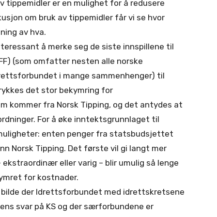
v tippemidler er en mulighet for å redusere
usjon om bruk av tippemidler får vi se hvor
ning av hva.
teressant å merke seg de siste innspillene til
FF) (som omfatter nesten alle norske
drettsforbundet i mange sammenhenger) til
trykkes det stor bekymring for
 som kommer fra Norsk Tipping, og det antydes at
rdninger. For å øke inntektsgrunnlaget til
o muligheter: enten penger fra statsbudsjettet
enn Norsk Tipping. Det første vil gi langt mer
 ekstraordinær eller varig – blir umulig så lenge
kymret for kostnader.
et bilde der Idrettsforbundet med idrettskretsene
ttens svar på KS og der særforbundene er